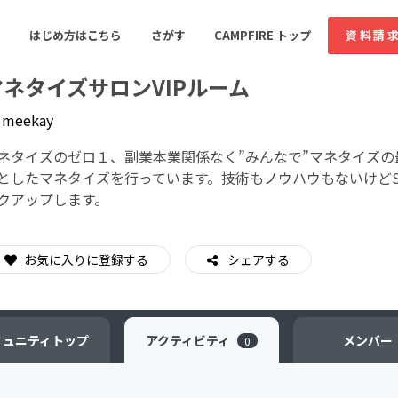
はじめ方はこちら
さがす
CAMPFIRE トップ
資料請
マネタイズサロンVIPルーム
y
meekay
すめのコミュニティ
人気のコミュニティ
新着のコミュ
ネタイズのゼロ１、副業本業関係なく”みんなで”マネタイズの
としたマネタイズを行っています。技術もノウハウもないけど
クアップします。
音楽
舞台・パフォーマンス
ゲーム・サービス開発
フード・飲食店
お気に入りに登録する
シェアする
書籍・雑誌出版
アニメ・漫画
ソーシャルグッド
ビューティー・ヘルス
ミュニティ
トップ
アクティビティ
メンバー
0