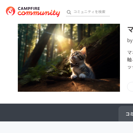
b
おす
マ
軸
ッ
アート・写真
テクノロジー・ガジェット
映像・映画
ビジネス・起業
コ
チャレンジ