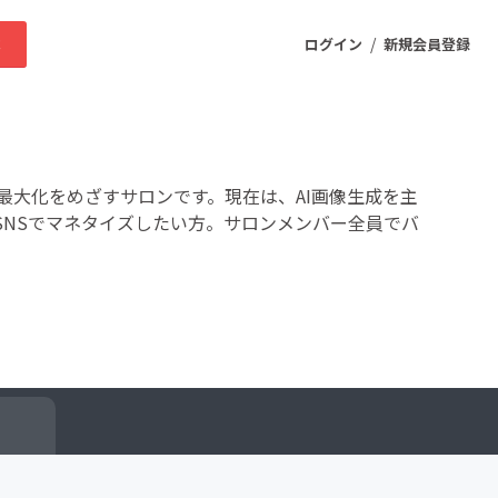
/
求
ログイン
新規会員登録
ニティ
最大化をめざすサロンです。現在は、AI画像生成を主
SNSでマネタイズしたい方。サロンメンバー全員でバ
プロダクト
ファッション
スポーツ
ケア
まちづくり・地域活性化