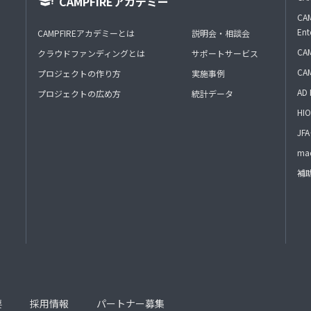
CAMPFIREアカデミー
CAM
Ent
CAMPFIREアカデミーとは
説明会・相談会
CAM
クラウドファンディングとは
サポートサービス
CA
プロジェクトの作り方
実施事例
AD 
プロジェクトの広め方
統計データ
HIO
J
mac
補
要
採用情報
パートナー募集