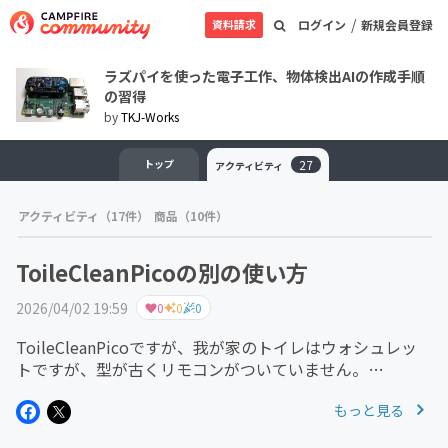
/
資料請求
ログイン
新規会員登録
ラズパイを使った電子工作、物体検出AIの作成手順
の習得
by
TKJ-Works
トップ
27
アクティビティ
アクティビティ（17件）
商品（10件）
ToileCleanPicoの別の使い方
2026/04/02 19:59
0
0
0
ToileCleanPicoですが、我が家のトイレはウォシュレッ
トですが、型が古くリモコンがついていません。
ToileCleanPicoはトイレではなく、お風呂で使っていま
もっと見る
す。人感センサーはつけずに、深夜1時頃皆がお風呂を済
ませた後に...