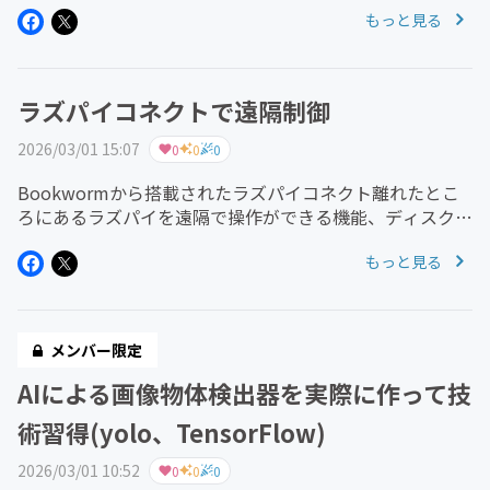
もっと見る
す。ただし、このセンサーでは直接的に花粉を測定できな
いので、擬似...
ラズパイコネクトで遠隔制御
2026/03/01 15:07
0
0
0
Bookwormから搭載されたラズパイコネクト離れたとこ
ろにあるラズパイを遠隔で操作ができる機能、ディスクト
ップベースとターミナルベースでの接続が可能。ちょっと
もっと見る
した設定のみで、アプリのインストールや外部サービスの
設定なしに使えるのが良...
メンバー限定
AIによる画像物体検出器を実際に作って技
術習得(yolo、TensorFlow)
2026/03/01 10:52
0
0
0