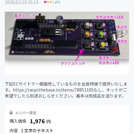
2026/02/23 15:13
0
0
0
下記ECサイトで一般販売しているものを会員特価で提供いたしま
す。https://raspi.thebase.in/items/78851105もし、キットがご
希望でしたら別途おしらせください。基本は完成品を送ります。
メンバー限定
1,976
購入価格
円
内容
1 文字のテキスト