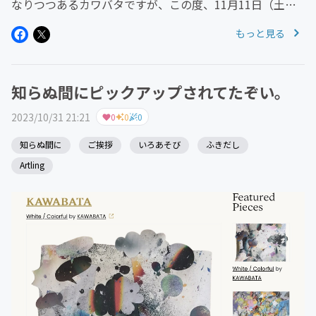
なりつつあるカワバタですが、この度、11月11日（土）
展示をすることにいたしました。( ᐖ )ﾔｯﾎｰ!!前回お見せで
もっと見る
きなかった作品たちをどうしようかしら？と悩んでいたと
ころ、「中旬...
知らぬ間にピックアップされてたぞい。
2023/10/31 21:21
0
0
0
知らぬ間に
ご挨拶
いろあそび
ふきだし
Artling