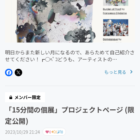
明日からまた新しい月になるので、あらためて自己紹介さ
せてください！┏○ﾍﾟｺどうも、アーティストの
Ｋ Ａ Ｗ Ａ Ｂ Ａ Ｔ Ａ（カワバタ）と申します。中学を卒
もっと見る
業してから高校へは進学せず、色々とアルバイトしながら
現代アートの作品をなん...
メンバー限定
「15分間の個展」プロジェクトページ (限
定公開)
2023/10/29 21:24
0
0
0