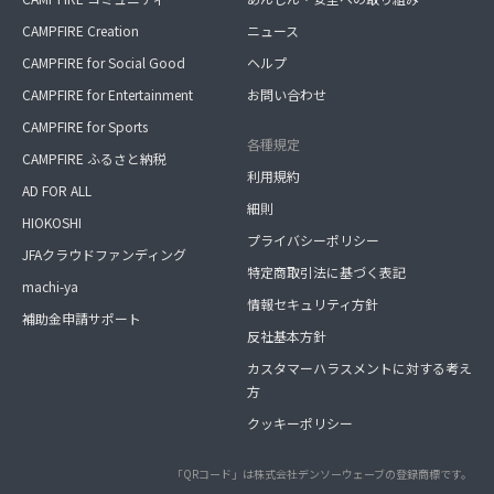
CAMPFIRE Creation
ニュース
CAMPFIRE for Social Good
ヘルプ
CAMPFIRE for Entertainment
お問い合わせ
CAMPFIRE for Sports
各種規定
CAMPFIRE ふるさと納税
利用規約
AD FOR ALL
細則
HIOKOSHI
プライバシーポリシー
JFAクラウドファンディング
特定商取引法に基づく表記
machi-ya
情報セキュリティ方針
補助金申請サポート
反社基本方針
カスタマーハラスメントに対する考え
方
クッキーポリシー
「QRコード」は株式会社デンソーウェーブの登録商標です。