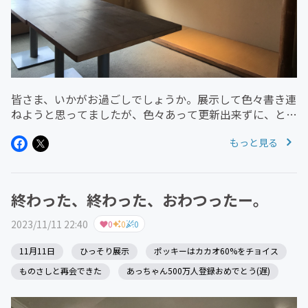
皆さま、いかがお過ごしでしょうか。展示して色々書き連
ねようと思ってましたが、色々あって更新出来ずに、とに
かく働かなければいけなくなり、なんだかんだと時間が随
もっと見る
分空いてしまいました(›´A`‹ )ｹﾞｯｿﾘああー！熱気が！熱気
が冷めていく...
終わった、終わった、おわつったー。
2023/11/11 22:40
0
0
0
11月11日
ひっそり展示
ポッキーはカカオ60%をチョイス
ものさしと再会できた
あっちゃん500万人登録おめでとう(遅)