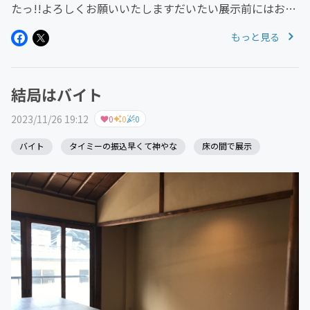
たっ!!よろしくお願いいたしますだいたい展示前にはお部
屋にご挨拶いたします┏○ﾍﾟｺ今回は午前、午後とに撮影
もっと見る
を分け(各1時間）計2時間、展示・撮影して参りました。
※いつもなが...
結局はバイト
2023/11/26 19:12
0
0
0
バイト
タイミーの振込早くて神やな
床の間で展示