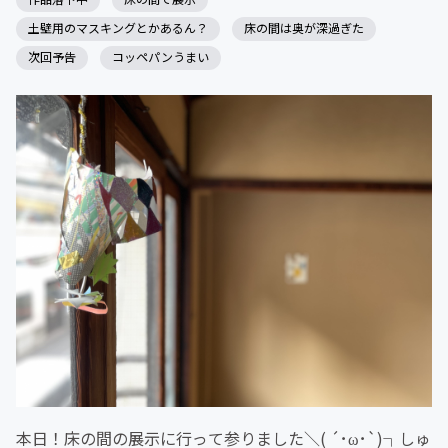
土壁用のマスキングとかあるん？
床の間は奥が深過ぎた
次回予告
コッペパンうまい
本日！床の間の展示に行って参りました＼( ´･ω･`)┐しゅ