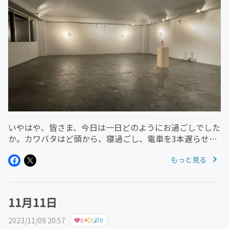
いやはや、皆さま、今日は一日どのようにお過ごしでした
か。カワバタはど頭から、寝過ごし、電車を3本遅らせ、
その道中、ものさし(展示用の長いやつ)を落とし(途中で
もっと見る
気付いた)仕方ねぇ！と割り切り、到着直後にまずは「清
掃！」と壁に残った両面テ...
11月11日
2023/11/09 20:57
0
0
0