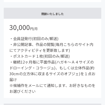
閉鎖いたしました
30,000
円/月
・会員証発行(初回のみ/郵送)
・非公開記事、作品の閲覧(毎月こちらのサイト内
にてアクティビティを更新致します)
・ポストカード１枚(初回のみ/郵送)
・継続12ヶ月毎に平面作品(ハガキ〜Ａ４サイズの
ドローイング・コラージュ)、もしくは立体作品(約
30cmの立方体に収まるサイズのオブジェ)を１点お
届け
※候補作をメールにて通知します、お好きなものを
お選びください