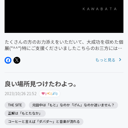
たくさんの方のお力添えをいただいて、大成功を収めた個
展(*^^*)特にご支援くださいましたこちらのお三方には重
ねて厚く御礼申し上げます。Hedgehog2915 様あり 様
もっと見る
a10671cd0484 様(*´︶`*)Thanks!※特設...
良い場所見つけたわよっ。
2023/10/26 21:52
0
0
0
THE SITE
元田中は「もと」なのか「げん」なのか迷いません？
正解は「もとたなか」
コーヒーと言えば「ダバダ〜」と音楽が流れる