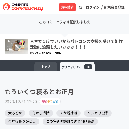
/
資料請求
ログイン
新規会員登録
このコミュニティは閉鎖しました
人生で１度でいいからパトロンの支援を受けて創作
活動に没頭したいッッッ！！！
by
kawabata_1986
トップ
38
アクティビティ
もういくつ寝るとお正月
2023/12/31 13:29
0
0
0
大みそか
今から掃除
てか断捨離
メルカリ出品
今年もありがとう
この宮廷の鏡餅の飾り付け最高