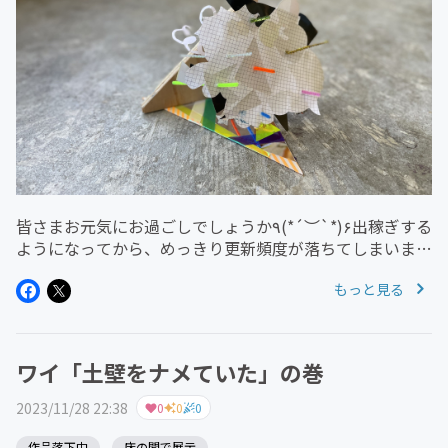
皆さまお元気にお過ごしでしょうか٩(*´︶`*)۶出稼ぎする
ようになってから、めっきり更新頻度が落ちてしまいまし
た……_|￣|○ｶﾞｸｯいつもアトリエに向かう道すがら文章
もっと見る
を考えていたので、その習慣がゴソッとなくなってしまっ
たってことで...
ワイ「土壁をナメていた」の巻
2023/11/28 22:38
0
0
0
作品落下中
床の間で展示