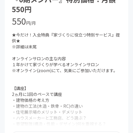
550円
550
円/月
★今だけ！入会特典『家づくりに役立つ特別サービス』提
供★
※詳細は末尾
オンラインサロンの主な内容
１年かけて家づくりが学べるオンラインサロン
※オンライン(zoom)にて、気楽にご参加いただけます。
【講座】
2ヵ月に1回のペースで講座
・建物価格の考え方
・建物の工法(木造・鉄骨・RC)の違い
・住宅展示場のメリット・デメリット
・ハウスメーカーと工務店、どう選ぶ？
・要望整理(構造・性能・デザイン)何を重視する？
・資金計画(ローン・頭金・借入可能額）