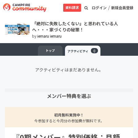
/
資料請求
ログイン
新規会員登録
「絶対に失敗したくない」と思われている人
へ・・・家づくりの秘策！
by
iemaru iemaru
トップ
0
アクティビティ
アクティビティはまだありません。
メンバー特典を選ぶ
初月無料実施中！
今参加すると今月分の参加費が無料です。
『0期メンバー』特別価格：月額