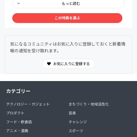
もっと読む
【セミナー】
半年に１回のペースで担当者に依頼
この特典を選ぶ
・建築会社に行って初回にすることは？
・FPレクチャー
【交流会】
気になるコミュニティはお気に入りに登録しておくと新着情
月に２回(２週に１回)
報の通知を受け取れます。
同じ悩みの仲間との交流は、心強いです。
※オンライン開催：平日と土日、昼間と夜の時間帯で多く
の方が都合がつくように
お気に入りに登録する
(現在のところリアル開催未定です)
【イベント】
３か月に１回のペース
カテゴリー
・展示場(モデルハウス)隅々までチェック！突撃ライブ配
信
テクノロジー・ガジェット
まちづくり・地域活性化
・工務店の内部に潜入！社長や社員に直撃質問もあるか
も？突撃ライブ配信
プロダクト
音楽
・現場見学会・完成見学会に突入！突撃ライブ配信
フード・飲食店
チャレンジ
・担当者と対談(ディスカッション）
アニメ・漫画
スポーツ
※愛知県を中心に東海エリアからライブ配信します。