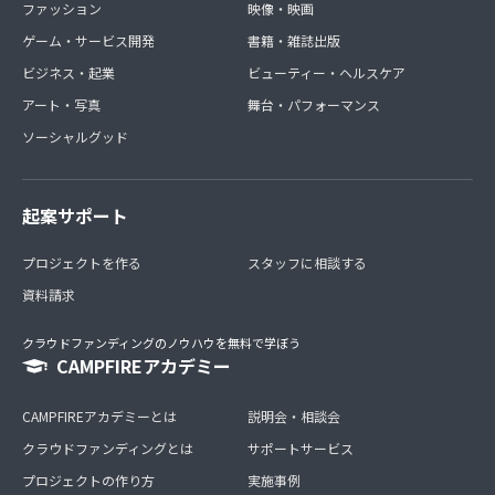
ファッション
映像・映画
【個別相談】
ゲーム・サービス開発
書籍・雑誌出版
具体的に１対１で随時(料金別途)
・今すぐ解決したい問題がある
ビジネス・起業
ビューティー・ヘルスケア
・今すぐ建築会社を紹介してほしい
アート・写真
舞台・パフォーマンス
※zoomにて１回１時間～１時間半程度を予定していま
す。
ソーシャルグッド
一年時間をかけて、勉強して満足度の高い家づくりをしま
しょう！！
起案サポート
★家づくりに役立つ特別サービスの提供★
プロジェクトを作る
スタッフに相談する
◆『家づくりのロードマップ(ダンドリ）』〈PDF〉
これ一枚で、家づくりの流れがバッチリ分かる！気を付
資料請求
けるチェックポイント付き
◆『今のあなたの状況に合わせた家づくりのアドバイス』
クラウドファンディングのノウハウを無料で学ぼう
〈個別相談〉
CAMPFIREアカデミー
通常の個別相談は、1回／５,000円(1時間～1時間半)で
行っていますが、
CAMPFIREアカデミーとは
説明会・相談会
今回は入会特典として、ご希望の方にショートバージョン
でさせて頂きます。
クラウドファンディングとは
サポートサービス
プロジェクトの作り方
実施事例