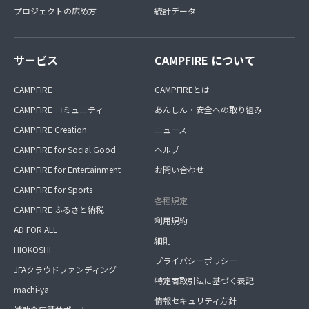
※これから『家づくり』を考えている方には役立つアイテ
プロジェクトの広め方
統計データ
ムになると思います。
是非ご入会いただいてゲットしてくださいね。
サービス
CAMPFIRE について
CAMPFIRE
CAMPFIREとは
CAMPFIRE コミュニティ
あんしん・安全への取り組み
CAMPFIRE Creation
ニュース
CAMPFIRE for Social Good
ヘルプ
CAMPFIRE for Entertainment
お問い合わせ
CAMPFIRE for Sports
各種規定
CAMPFIRE ふるさと納税
利用規約
AD FOR ALL
細則
HIOKOSHI
プライバシーポリシー
JFAクラウドファンディング
特定商取引法に基づく表記
machi-ya
情報セキュリティ方針