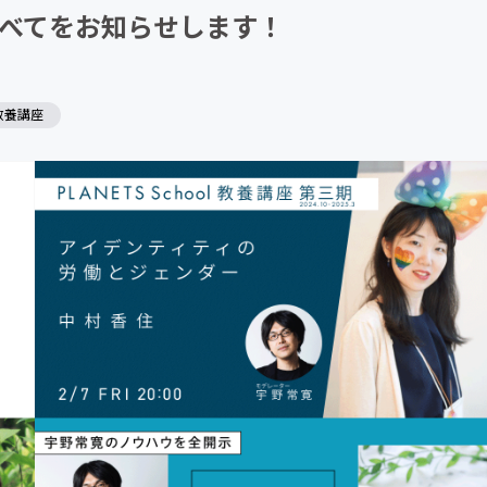
月のすべてをお知らせします！
CAMPFIRE for Social Good
CAMPFIRE Creation
ol教養講座