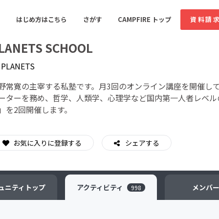
はじめ方はこちら
さがす
CAMPFIRE トップ
資料請
LANETS SCHOOL
y
PLANETS
すめのコミュニティ
人気のコミュニティ
新着のコミュ
野常寛の主宰する私塾です。月3回のオンライン講座を開催し
ーターを務め、哲学、人類学、心理学など国内第一人者レベル
」を2回開催します。
音楽
舞台・パフォーマンス
ゲーム・サービス開発
フード・飲食店
お気に入りに登録する
シェアする
書籍・雑誌出版
アニメ・漫画
ソーシャルグッド
ビューティー・ヘルス
ュニティ
トップ
アクティビティ
メンバ
998