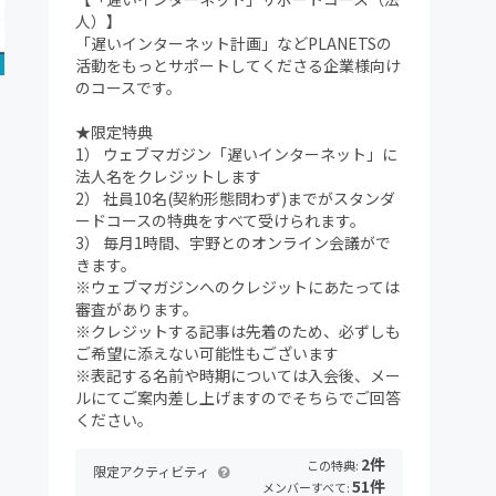
人）】
「遅いインターネット計画」などPLANETSの
活動をもっとサポートしてくださる企業様向け
のコースです。
★限定特典
1） ウェブマガジン「遅いインターネット」に
法人名をクレジットします
2） 社員10名(契約形態問わず)までがスタンダ
ードコースの特典をすべて受けられます。
3） 毎月1時間、宇野とのオンライン会議がで
きます。
※ウェブマガジンへのクレジットにあたっては
審査があります。
※クレジットする記事は先着のため、必ずしも
ご希望に添えない可能性もございます
※表記する名前や時期については入会後、メー
ルにてご案内差し上げますのでそちらでご回答
ください。
2件
この特典:
限定アクティビティ
51件
メンバーすべて: