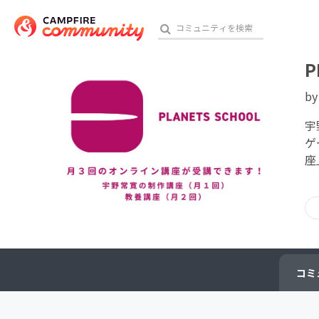
P
b
おす
宇
ゲ
座
アート・写真
テクノロジー・ガジェット
映像・映画
ビジネス・起業
コミ
チャレンジ