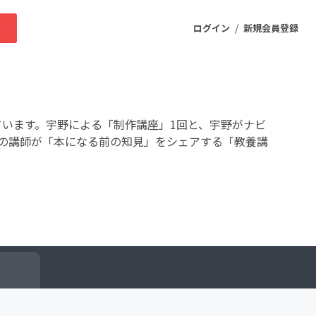
/
求
ログイン
新規会員登録
ニティ
ています。宇野による「制作講座」1回と、宇野がナビ
の講師が「本になる前の知見」をシェアする「教養講
プロダクト
ファッション
スポーツ
ケア
まちづくり・地域活性化
ー