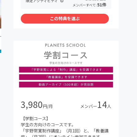
限定アクティビティ
51件
メンバーすべて:
この特典を選ぶ
3,980
14
円/月
メンバー
人
【学割コース】
学生の方向けのコースです。
「宇野常寛制作講座」（月1回）と、「教養講
座」（月2回）にオンライン参加できます。