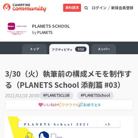
/
資料請求
ログイン
新規会員登録
PLANETS SCHOOL
by
PLANETS
トップ
998
メンバー
アクティビティ
3/30（火）執筆前の構成メモを制作す
る（PLANETS School 添削篇 #03）
2021/02/10 20:00
#PLANETSCLUB
#PLANETSSchool
いいね
0
ワクワク
0
おめでと
0