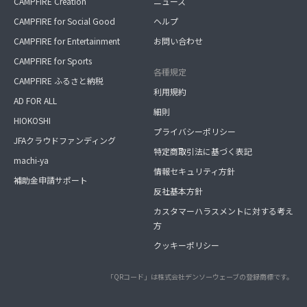
CAMPFIRE Creation
ニュース
CAMPFIRE for Social Good
ヘルプ
CAMPFIRE for Entertainment
お問い合わせ
CAMPFIRE for Sports
各種規定
CAMPFIRE ふるさと納税
利用規約
AD FOR ALL
細則
HIOKOSHI
プライバシーポリシー
JFAクラウドファンディング
特定商取引法に基づく表記
machi-ya
情報セキュリティ方針
補助金申請サポート
反社基本方針
カスタマーハラスメントに対する考え
方
クッキーポリシー
「QRコード」は株式会社デンソーウェーブの登録商標です。