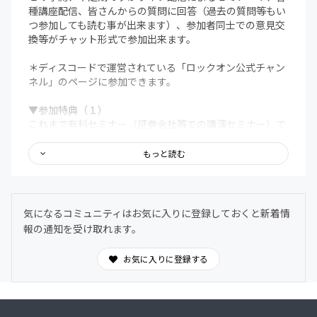
種講座配信、皆さんからの質問に回答（過去の質問等もい
つ参加しても読む事が出来ます）、参加者同士での意見交
換等がチャット形式で参加出来ます。
＊ディスコードで運営されている「ロックオン公式チャン
ネル」のページに参加できます。
▼参加特典（１）
これまで有料セミナー（証券会社等での講演セミナー）で
解説していた「ポジション管理セミナー」
動画を参加して頂いた皆さんには公開（テキスト付）して
もっと読む
います。参加後いつでもロックオン式の
ポジション管理について学べます。この動画を見た事でト
レードスタイルが変わったという方も大勢います。是非ご
覧ください。
気になるコミュニティはお気に入りに登録しておくと新着情
報の通知を受け取れます。
▼「ロックオン理論受講生の方は」
過去、ロックオン理論のセミナーに参加された方は、ロッ
お気に入りに登録する
クオン理論受講生専用のカテゴリがディスコード内に表示
されます。お申込み後、ロックオン理論受講生の方は過去
参加の確認後カテゴリを表示します。
こちらのカテゴリではロックオン理論の実践編としての解