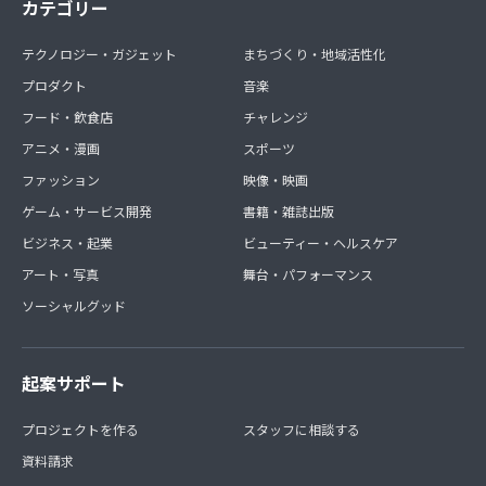
カテゴリー
説や、ロックオン理論に関する質問等が出来ます
▼注意事項
テクノロジー・ガジェット
まちづくり・地域活性化
当サロンはディスコードの非公開グループにて活動を行っ
プロダクト
音楽
ております。
フード・飲食店
チャレンジ
サロン内で取り交わされる情報については、当サロンの許
アニメ・漫画
スポーツ
諾が無い限り、SNSなど一切の外部への公開（ただし本人
ファッション
による投稿は除く）・情報漏洩行為を禁止致します。
映像・映画
また、他の利用者の方への誹謗中傷、荒らし行為、勧誘な
ゲーム・サービス開発
書籍・雑誌出版
どに該当する行為があった場合、その他サロン運営の妨げ
ビジネス・起業
ビューティー・ヘルスケア
になる行為と判断した場合、強制退会とさせていただく場
合があります。強制退会となった方はグループへのアクセ
アート・写真
舞台・パフォーマンス
スは不可、今後のご参加も受け付けることができません。
ソーシャルグッド
また、任意で解約申請を行った場合、解約申請のキャンセ
ルは一切行えませんのでご注意くださいませ。
起案サポート
その他利用規約は当サロン内の利用規約及びCAMPFIRE利
用規約に準じます。
プロジェクトを作る
スタッフに相談する
資料請求