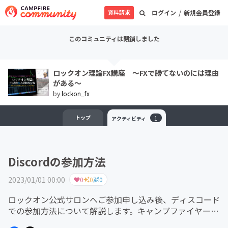
/
資料請求
ログイン
新規会員登録
このコミュニティは閉鎖しました
ロックオン理論FX講座 ～FXで勝てないのには理由
がある～
by
lockon_fx
トップ
1
アクティビティ
Discordの参加方法
2023/01/01 00:00
0
0
0
ロックオン公式サロンへご参加申し込み後、ディスコード
での参加方法について解説します。キャンプファイヤーで
参加申し込みを頂くと、自動的にサンクスメールがキャン