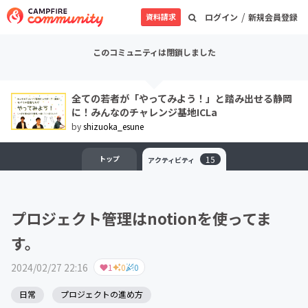
/
資料請求
ログイン
新規会員登録
このコミュニティは閉鎖しました
全ての若者が「やってみよう！」と踏み出せる静岡
に！みんなのチャレンジ基地ICLa
by
shizuoka_esune
トップ
15
アクティビティ
プロジェクト管理はnotionを使ってま
す。
2024/02/27 22:16
1
0
0
日常
プロジェクトの進め方