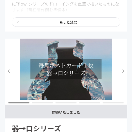
に"flow"シリーズのドローイングを直筆で描いたものにな
ります（現在制作例を準備中）
※会員証は支援者である証であって、なんらかの優待的効
力を発揮するものではありません
もっと読む
【限定記事について】
・活動記録・近況報告とそれに対する心境や展望などを投
稿していきます（500～2000文字程度）
【オーダー制作について】
・完成からお届けまで2～3週間となります
※打ち合わせの進行程度・オーダー内容等により期間が
変動いたします
※詳細なお届け日程につきましては打ち合わせの中でご
連絡させていただきます
※公共交通機関の状況等により到着が遅れる可能性もあ
りますのでご了承ください
・作品サイズは特典ごとの詳細に記載した通りになりま
す、その他のサイズへの変更につきましては、程度により
閉鎖いたしました
ますが対応可
能の場合もありますのでご相談ください
器→口シリーズ
・完成後の修正は不可能となります