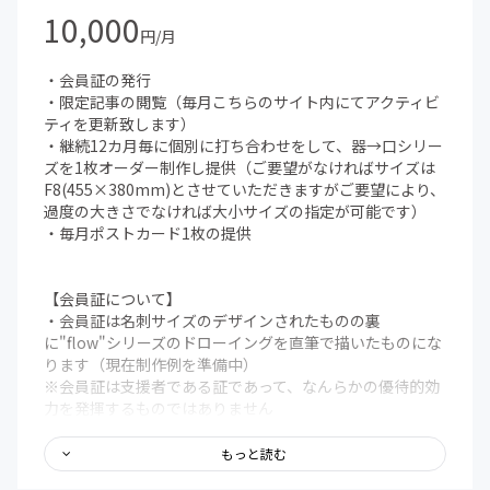
・作品の仕上がりイメージは過去に四宮スズカが制作した
10,000
ものから似たタイプがべースになります、スタイルが全く
円/月
ことなるも
のを制作することはできませんのでご了承ください（本
・会員証の発行
文記載のイメージ画像やプロフィールのリンクより
・限定記事の閲覧（毎月こちらのサイト内にてアクティビ
Instagramをご覧ください）
ティを更新致します）
・継続12カ月毎に個別に打ち合わせをして、器→口シリー
【支援継続による特典について】
ズを1枚オーダー制作し提供（ご要望がなければサイズは
・継続6ヶ月後、12ヶ月が経過した時点でこちらよりご連
F8(455×380mm)とさせていただきますがご要望により、
絡申しあげます
過度の大きさでなければ大小サイズの指定が可能です）
（その後作品のお届けまでは【オーダー制作について】
・毎月ポストカード1枚の提供
をご覧ください）
・途中で支援を辞め、再度支援を開始した場合、以前の継
続支援期間はカウントされません
【会員証について】
・会員証は名刺サイズのデザインされたものの裏
に"flow"シリーズのドローイングを直筆で描いたものにな
ります（現在制作例を準備中）
※会員証は支援者である証であって、なんらかの優待的効
力を発揮するものではありません
【限定記事について】
もっと読む
・活動記録・近況報告とそれに対する心境や展望などを投