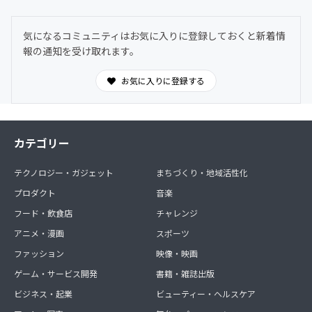
稿していきます（500～2000文字程度）
【オーダー制作について】
気になるコミュニティはお気に入りに登録しておくと新着情
・完成からお届けまで2～3週間となります
報の通知を受け取れます。
※打ち合わせの進行程度・オーダー内容等により期間が
変動いたします
お気に入りに登録する
※詳細なお届け日程につきましては打ち合わせの中でご
連絡させていただきます
※公共交通機関の状況等により到着が遅れる可能性もあ
りますのでご了承ください
カテゴリー
・作品サイズは特典ごとの詳細に記載した通りになりま
す、その他のサイズへの変更につきましては、程度により
ますが対応可
テクノロジー・ガジェット
まちづくり・地域活性化
能の場合もありますのでご相談ください
プロダクト
音楽
・完成後の修正は不可能となります
・作品の仕上がりイメージは過去に四宮スズカが制作した
フード・飲食店
チャレンジ
ものから似たタイプがべースになります、スタイルが全く
アニメ・漫画
スポーツ
ことなるも
ファッション
のを制作することはできませんのでご了承ください（本
映像・映画
文記載のイメージ画像やプロフィールのリンクより
ゲーム・サービス開発
書籍・雑誌出版
Instagramをご覧ください）
ビジネス・起業
ビューティー・ヘルスケア
【支援継続による特典について】