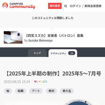
/
資料請求
ログイン
新規会員登録
このコミュニティは閉鎖しました
【四宮スズカ】支援者（パトロン）募集
by
Suzuka Shinomiya
トップ
20
アクティビティ
【2025年上半期の制作】2025年5～7月号
2025/08/25 15:24
1
0
0
絵
絵画
アート
美術
美大生