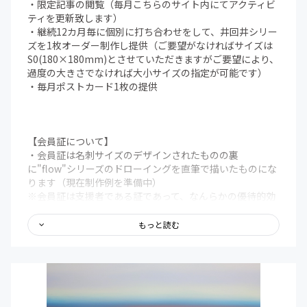
・限定記事の閲覧（毎月こちらのサイト内にてアクティビ
【支援継続による特典について】
ティを更新致します）
・継続6ヶ月後、12ヶ月が経過した時点でこちらよりご連
・継続12カ月毎に個別に打ち合わせをして、井回井シリー
絡申しあげます
ズを1枚オーダー制作し提供（ご要望がなければサイズは
（その後作品のお届けまでは【オーダー制作について】
S0(180×180mm)とさせていただきますがご要望により、
をご覧ください）
過度の大きさでなければ大小サイズの指定が可能です）
・途中で支援を辞め、再度支援を開始した場合、以前の継
・毎月ポストカード1枚の提供
続支援期間はカウントされません
【会員証について】
・会員証は名刺サイズのデザインされたものの裏
に"flow"シリーズのドローイングを直筆で描いたものにな
ります（現在制作例を準備中）
※会員証は支援者である証であって、なんらかの優待的効
力を発揮するものではありません
もっと読む
【限定記事について】
・活動記録・近況報告とそれに対する心境や展望などを投
稿していきます（500～2000文字程度）
【支援継続による特典について】
・継続6ヶ月後、12ヶ月が経過した時点でこちらよりご連