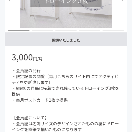
いて】をご覧ください）
・途中で支援を辞め、再度支援を開始した場合、以前の継
続支援期間はカウントされません
閉鎖いたしました
3,000
円/月
・会員証の発行
・限定記事の閲覧（毎月こちらのサイト内にてアクティビ
ティを更新致します）
・継続6カ月毎に先着で売れ残っているドローイング3枚を
提供
・毎月ポストカード1枚の提供
【会員証について】
・会員証は名刺サイズのデザインされたものの裏にドロー
イングを直筆で描いたものになります