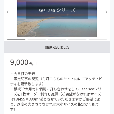
絡申しあげます
（その後作品のお届けまでは【オーダー制作について】
をご覧ください）
・途中で支援を辞め、再度支援を開始した場合、以前の継
続支援期間はカウントされません
・会員証の発行 ・限定記事の閲覧（毎月こちらのサイト内
にてアクティビティを更新致します） ・継続12カ月毎に個
別に打ち合わせをして、井回井シリーズを1枚オーダー制
作し提供（ご要望がなければサイズはS0(180×180mm)と
閉鎖いたしました
させていただきますがご要望により、過度の大きさでなけ
れば大
9,000
円/月
・会員証の発行
・限定記事の閲覧（毎月こちらのサイト内にてアクティビ
ティを更新致します）
・継続12カ月毎に個別に打ち合わせをして、see seaシリ
ーズを1枚オーダー制作し提供（ご要望がなければサイズ
はF8(455×380mm)とさせていただきますがご要望によ
り、過度の大きさでなければ大小サイズの指定が可能で
す）