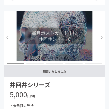
・活動記録・近況報告とそれに対する心境や展望などを投
稿していきます（500～2000文字程度）
【オーダー制作について】
・完成からお届けまで2～3週間となります
※打ち合わせの進行程度・オーダー内容等により期間が
変動いたします
※詳細なお届け日程につきましては打ち合わせの中でご
連絡させていただきます
※公共交通機関の状況等により到着が遅れる可能性もあ
りますのでご了承ください
・作品サイズは特典ごとの詳細に記載した通りになりま
す、その他のサイズへの変更につきましては、程度により
ますが対応可
能の場合もありますのでご相談ください
閉鎖いたしました
・完成後の修正は不可能となります
・作品の仕上がりイメージは過去に四宮スズカが制作した
井回井シリーズ
ものから似たタイプがべースになります、スタイルが全く
ことなるも
5,000
のを制作することはできませんのでご了承ください（本
円/月
文記載のイメージ画像やプロフィールのリンクよりBace
をご覧ください）
・会員証の発行