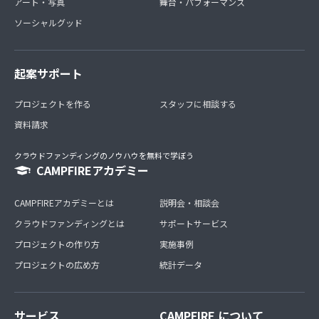
アート・写真
舞台・パフォーマンス
・継続6ヶ月後、12ヶ月が経過した時点でこちらよりご連
ソーシャルグッド
絡申しあげます
（その後作品のお届けまでは【オーダー制作について】
をご覧ください）
・途中で支援を辞め、再度支援を開始した場合、以前の継
起案サポート
続支援期間はカウントされません
プロジェクトを作る
スタッフに相談する
資料請求
クラウドファンディングのノウハウを無料で学ぼう
CAMPFIREアカデミー
CAMPFIREアカデミーとは
説明会・相談会
クラウドファンディングとは
サポートサービス
プロジェクトの作り方
実施事例
プロジェクトの広め方
統計データ
サービス
CAMPFIRE について