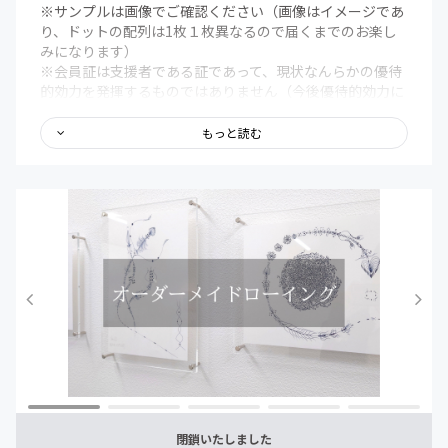
※サンプルは画像でご確認ください（画像はイメージであ
り、ドットの配列は1枚１枚異なるので届くまでのお楽し
みになります）
※会員証は支援者である証であって、現状なんらかの優待
的効力を発揮するものではありません（今後優待的効力に
ついては検討しております）
もっと読む
【限定記事について】
・活動記録・近況報告とそれに対する心境や展望などを投
稿していきます（500～2000文字程度）
【支援継続による特典について】
・継続6ヶ月後、12ヶ月が経過した時点でこちらよりご連
絡申しあげます、その時点でBaceの販売サイトをご覧いた
だきお好きなものを先着で指定していただく形になります
（オーダー作品のお届けについては【オーダー制作につ
いて】をご覧ください）
・途中で支援を辞め、再度支援を開始した場合、以前の継
続支援期間はカウントされません
閉鎖いたしました