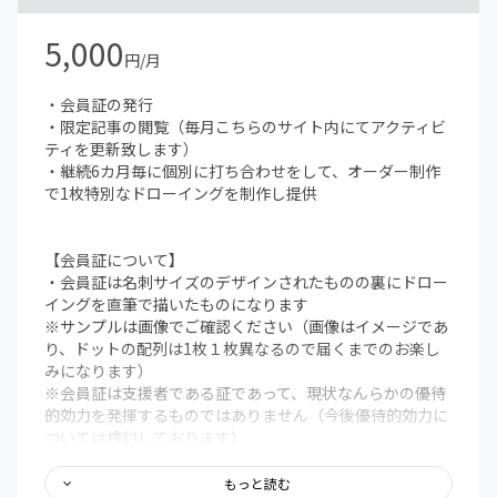
5,000
円/月
・会員証の発行
・限定記事の閲覧（毎月こちらのサイト内にてアクティビ
ティを更新致します）
・継続6カ月毎に個別に打ち合わせをして、オーダー制作
で1枚特別なドローイングを制作し提供
【会員証について】
・会員証は名刺サイズのデザインされたものの裏にドロー
イングを直筆で描いたものになります
※サンプルは画像でご確認ください（画像はイメージであ
り、ドットの配列は1枚１枚異なるので届くまでのお楽し
みになります）
※会員証は支援者である証であって、現状なんらかの優待
的効力を発揮するものではありません（今後優待的効力に
ついては検討しております）
【限定記事について】
もっと読む