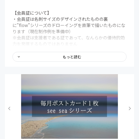
【会員証について】
・会員証は名刺サイズのデザインされたものの裏
に"flow"シリーズのドローイングを直筆で描いたものにな
ります（現在制作例を準備中）
※会員証は支援者である証であって、なんらかの優待的効
力を発揮するものではありません
【限定記事について】
もっと読む
・活動記録・近況報告とそれに対する心境や展望などを投
稿していきます（500～2000文字程度）
【オーダー制作について】
・完成からお届けまで2～3週間となります
※打ち合わせの進行程度・オーダー内容等により期間が
変動いたします
※詳細なお届け日程につきましては打ち合わせの中でご
連絡させていただきます
※公共交通機関の状況等により到着が遅れる可能性もあ
りますのでご了承ください
・作品サイズは特典ごとの詳細に記載した通りになりま
す、その他のサイズへの変更につきましては、程度により