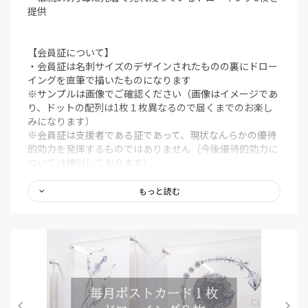
提供
【会員証について】
・会員証は名刺サイズのデザインされたものの裏にドロー
イングを直筆で描いたものになります
※サンプルは画像でご確認ください（画像はイメージであ
り、ドットの配列は1枚１枚異なるので届くまでのお楽し
みになります）
※会員証は支援者である証であって、現状なんらかの優待
的効力を発揮するものではありません（今後優待的効力に
ついては検討しております）
【限定記事について】
もっと読む
・活動記録・近況報告とそれに対する心境や展望などを投
稿していきます（500～2000文字程度）
【支援継続による特典について】
・継続6ヶ月後、12ヶ月が経過した時点でこちらよりご連
絡申しあげます、その時点でBaceの販売サイトをご覧いた
だきお好きなものを先着で指定していただく形になります
（オーダー作品のお届けについては【オーダー制作につ