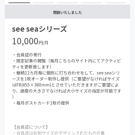
ますが対応可
能の場合もありますのでご相談ください
閉鎖いたしました
・完成後の修正は不可能となります
・作品の仕上がりイメージは過去に四宮スズカが制作した
see seaシリーズ
ものから似たタイプがべースになります、スタイルが全く
ことなるも
10,000
のを制作することはできませんのでご了承ください（本
円/月
文記載のイメージ画像やプロフィールのリンクより
Instagramをご覧ください）
・会員証の発行
・限定記事の閲覧（毎月こちらのサイト内にてアクティビ
【支援継続による特典について】
ティを更新致します）
・継続6ヶ月後、12ヶ月が経過した時点でこちらよりご連
・継続12カ月毎に個別に打ち合わせをして、see seaシリ
絡申しあげます
ーズを1枚オーダー制作し提供（ご要望がなければサイズ
（その後作品のお届けまでは【オーダー制作について】
はF8(455×380mm)とさせていただきますがご要望によ
をご覧ください）
り、過度の大きさでなければ大小サイズの指定が可能です
・途中で支援を辞め、再度支援を開始した場合、以前の継
）
続支援期間はカウントされません
・毎月ポストカード1枚の提供
【会員証について】
・会員証は名刺サイズのデザインされたものの裏