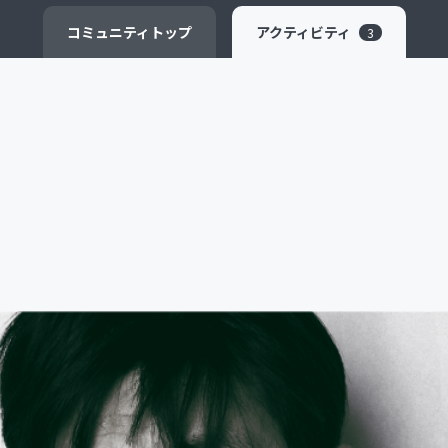
CAMPFIRE for Social Good
CAMPFIRE Creation
コミュニティ
トップ
アクティビティ
3