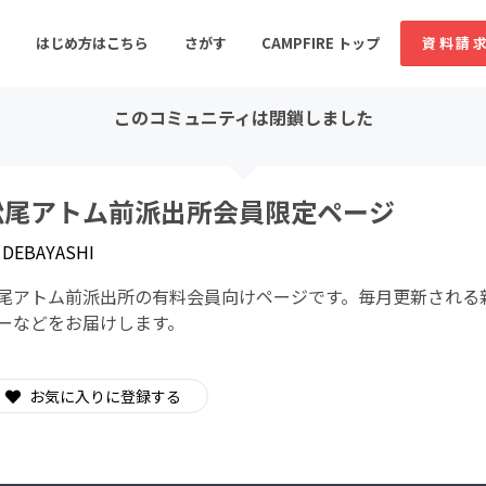
はじめ方はこちら
さがす
CAMPFIRE トップ
資料請
このコミュニティは閉鎖しました
すめのコミュニティ
人気のコミュニティ
新着のコミュ
松尾アトム前派出所会員限定ページ
y
DEBAYASHI
音楽
舞台・パフォーマンス
尾アトム前派出所の有料会員向けページです。毎月更新される
ゲーム・サービス開発
フード・飲食店
ーなどをお届けします。
書籍・雑誌出版
アニメ・漫画
ソーシャルグッド
ビューティー・ヘルス
お気に入りに登録する