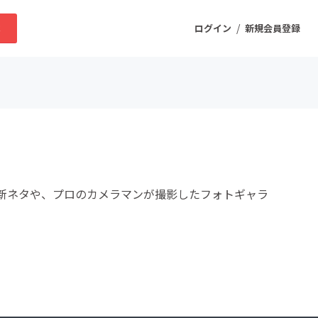
/
求
ログイン
新規会員登録
ニティ
プロダクト
新ネタや、プロのカメラマンが撮影したフォトギャラ
ファッション
スポーツ
ケア
まちづくり・地域活性化