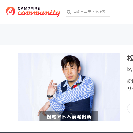
おす
b
アート・写真
松
テクノロジー・ガジェット
リ
映像・映画
ビジネス・起業
チャレンジ