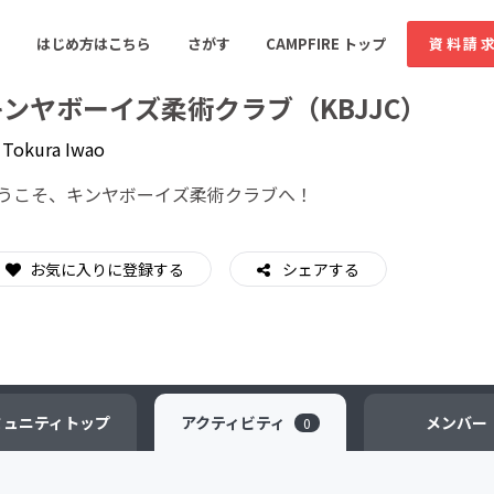
はじめ方はこちら
さがす
CAMPFIRE トップ
資料請
キンヤボーイズ柔術クラブ（KBJJC）
y
Tokura Iwao
すめのコミュニティ
人気のコミュニティ
新着のコミュ
うこそ、キンヤボーイズ柔術クラブへ！
お気に入りに登録する
音楽
シェアする
舞台・パフォーマンス
ゲーム・サービス開発
フード・飲食店
書籍・雑誌出版
アニメ・漫画
ソーシャルグッド
ビューティー・ヘルス
ミュニティ
トップ
アクティビティ
メンバー
0