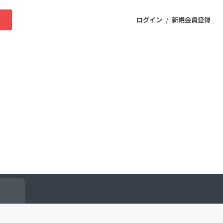
/
求
ログイン
新規会員登録
ニティ
プロダクト
ファッション
スポーツ
ケア
まちづくり・地域活性化