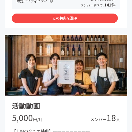
限定アクティビティ
*2 学生中心の活動は開催日が土日になることが多いです。
141件
メンバーすべて:
*3 頻度は複数月に１回程度、ZOOMで開催
*4 お礼メッセージはメールでお送りします。
この特典を選ぶ
*5 国際吃音啓発の日10/22時点で支援者になっている場合
活動動画
5,000
18
円/月
メンバー
人
【上記の全ての特典】ーーーーーーーーー