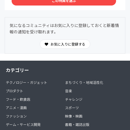
この特典を選ぶ
*2 学生中心の活動は開催日が土日になることが多いです。
*3 頻度は複数月に１回程度、ZOOMで開催
*4 お礼メッセージはメールでお送りします
*5 国際吃音啓発の日10/22時点で支援者になっている場合
気になるコミュニティはお気に入りに登録しておくと新着情
*6 アクティビティ（このサイトのブログのようなもの）で
報の通知を受け取れます。
限定公開
お気に入りに登録する
カテゴリー
テクノロジー・ガジェット
まちづくり・地域活性化
プロダクト
音楽
フード・飲食店
チャレンジ
アニメ・漫画
スポーツ
ファッション
映像・映画
ゲーム・サービス開発
書籍・雑誌出版