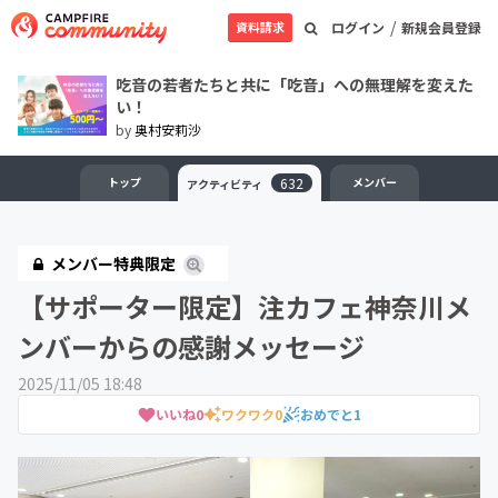
/
資料請求
ログイン
新規会員登録
吃音の若者たちと共に「吃音」への無理解を変えた
い！
by
奥村安莉沙
トップ
632
メンバー
アクティビティ
メンバー特典限定
【サポーター限定】注カフェ神奈川メ
ンバーからの感謝メッセージ
2025/11/05 18:48
いいね
0
ワクワク
0
おめでと
1