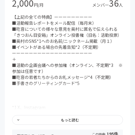
2,000
36
円/月
メンバー
人
【上記の全ての特典】ーーーーーーーーー
■活動報告レポートをメール配信（毎月末）
■吃音についての様々な意見を奥村に匿名で伝えられる
「きつおん目安箱」オンライン投書権（旧名：活動投票）
■奥村のSNS*1へのお名前/ニックネーム掲載（月１）
■イベントがある場合の先着告知*2（不定期）
ーーーーーーーーーーーーーーーーーーー
＋
■活動の企画会議への参加権（オンライン、不定期*3 ※
参加は任意です）
■吃音の若者たちからのお礼メッセージ*4（不定期）
■手書きのグリーティングカード*5
*1 X、Instagram
*1 お名前掲載をご希望の場合は必ず「備考欄」にお名前
orニックネームをご記入ください。
もっと読む
*2 イベントの先着告知スケジュールは公式LINEで配信、
メール・公式LINEで予約のご案内をします。
195件
この特典: