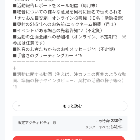
■活動報告レポートをメール配信（毎月末）
■吃音についての様々な意見を奥村に匿名で伝えられる
「きつおん目安箱」オンライン投書権（旧名：活動投票）
■奥村のSNS*1へのお名前/ニックネーム掲載（月１）
■イベントがある場合の先着告知*2（不定期）
■活動の企画会議への参加権（オンライン、不定期*3 ※
参加は任意です）
■吃音の若者たちからのお礼メッセージ*4（不定期）
■手書きのグリーティングカード*5
ーーーーーーーーーーーーーーーーーーー
＋
■活動に関する動画（例えば、注カフェの裏側のような動
画、準備の様子やインタビュー、奥村の活動の様子等々）
*6
もっと読む
*1 X、Instagram
*1 お名前掲載をご希望の場合は必ず「備考欄」にお名前
280件
この特典:
限定アクティビティ
orニックネームをご記入ください。
141件
メンバーすべて:
*2 イベントの先着告知スケジュールは公式LINEで配信、
メール・公式LINEで予約のご案内をします。