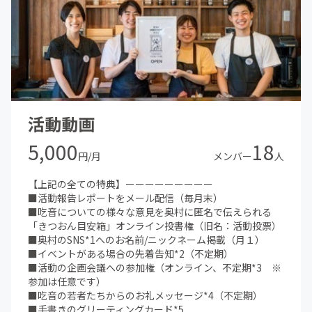
活動動画
5,000
18
円/月
メンバー
人
【上記の全ての特典】ーーーーーーーーー
■活動報告レポートをメール配信（毎月末）
■吃音についての様々な意見を奥村に匿名で伝えられる
「きつおん目安箱」オンライン投書権（旧名：活動投票）
■奥村のSNS*1へのお名前/ニックネーム掲載（月１）
■イベントがある場合の先着告知*2（不定期）
■活動の企画会議への参加権（オンライン、不定期*3 ※
参加は任意です）
■吃音の若者たちからのお礼メッセージ*4（不定期）
■手書きのグリーティングカード*5