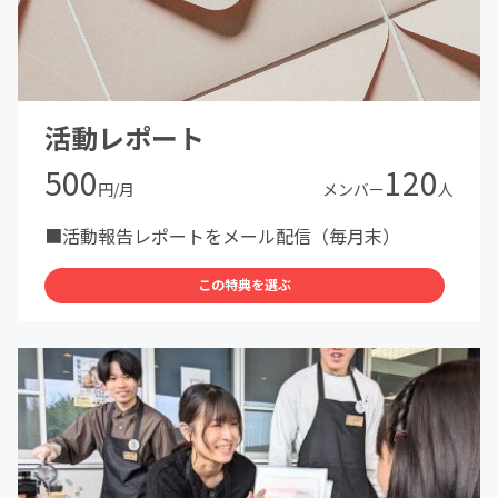
活動レポート
500
120
円/月
メンバー
人
■活動報告レポートをメール配信（毎月末）
この特典を選ぶ