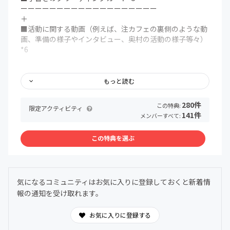
ーーーーーーーーーーーーーーーーーーー
＋
■活動に関する動画（例えば、注カフェの裏側のような動
画、準備の様子やインタビュー、奥村の活動の様子等々）
*6
もっと読む
*1 X、Instagram
*1 お名前掲載をご希望の場合は必ず「備考欄」にお名前
280件
この特典:
限定アクティビティ
orニックネームをご記入ください。
141件
メンバーすべて:
*2 イベントの先着告知スケジュールは公式LINEで配信、
メール・公式LINEで予約のご案内をします。
この特典を選ぶ
*2 学生中心の活動は開催日が土日になることが多いです。
*3 頻度は複数月に１回程度、ZOOMで開催
*4 お礼メッセージはメールでお送りします
*5 国際吃音啓発の日10/22時点で支援者になっている場合
気になるコミュニティはお気に入りに登録しておくと新着情
*6 アクティビティ（このサイトのブログのようなもの）で
報の通知を受け取れます。
限定公開
お気に入りに登録する