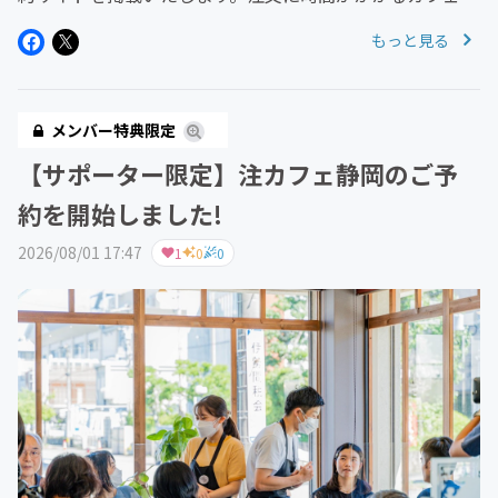
岡開催内容：吃音のある若者達がカフェ店員となり、コー
もっと見る
ヒーやジュースなどのドリンクを無料で提供します。 50
分交代制です。開...
メンバー特典限定
【サポーター限定】注カフェ静岡のご予
約を開始しました!
2026/08/01 17:47
1
0
0