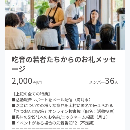
吃音の若者たちからのお礼メッセ
ージ
2,000
36
円/月
メンバー
人
【上記の全ての特典】ーーーーーーーーー
■活動報告レポートをメール配信（毎月末）
■吃音についての様々な意見を奥村に匿名で伝えられる
「きつおん目安箱」オンライン投書権（旧名：活動投票）
■奥村のSNS*1へのお名前/ニックネーム掲載（月１）
■イベントがある場合の先着告知*2（不定期）
ーーーーーーーーーーーーーーーーーーー