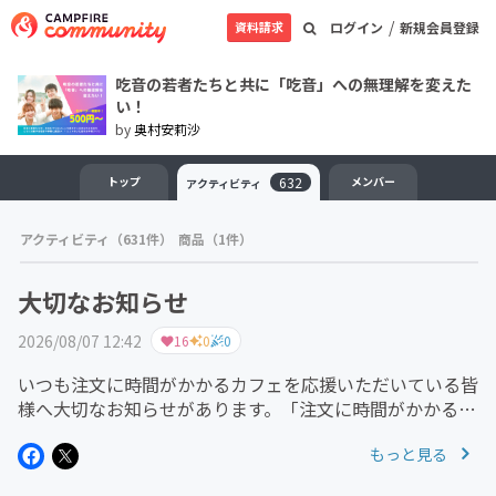
/
資料請求
ログイン
新規会員登録
吃音の若者たちと共に「吃音」への無理解を変えた
い！
by
奥村安莉沙
トップ
632
メンバー
アクティビティ
アクティビティ（631件）
商品（1件）
大切なお知らせ
2026/08/07 12:42
16
0
0
いつも注文に時間がかかるカフェを応援いただいている皆
様へ大切なお知らせがあります。「注文に時間がかかるカ
フェ」の名称やロゴを使用してオンライン・オフラインイ
もっと見る
ベントが開催されている事例が確認されています。当方が
運営するイベントは、公式ホ...