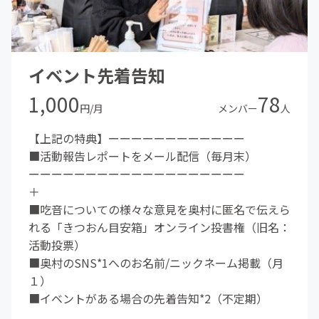
イベント先着告知
1,000
78
円/月
メンバー
人
【上記の特典】ーーーーーーーーーーーー
■活動報告レポートをメール配信（毎月末）
ーーーーーーーーーーーーーーーーーーー
＋
■吃音についての様々な意見を奥村に匿名で伝えら
れる「きつおん目安箱」オンライン投書権（旧名：
活動投票）
■奥村のSNS*1へのお名前/ニックネーム掲載（月
１）
■イベントがある場合の先着告知*2（不定期）