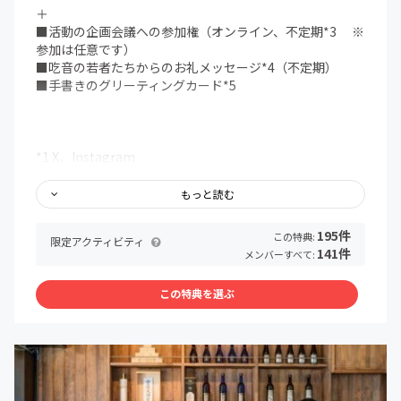
＋
■活動の企画会議への参加権（オンライン、不定期*3 ※
参加は任意です）
■吃音の若者たちからのお礼メッセージ*4（不定期）
■手書きのグリーティングカード*5
*1 X、Instagram
*1 お名前掲載をご希望の場合は必ず「備考欄」にお名前
orニックネームをご記入ください。
もっと読む
*2 イベントの先着告知スケジュールは公式LINEで配信、
メール・公式LINEで予約のご案内をします。
195件
この特典:
限定アクティビティ
*2 学生中心の活動は開催日が土日になることが多いです。
141件
メンバーすべて:
*3 頻度は複数月に１回程度、ZOOMで開催
*4 お礼メッセージはメールでお送りします。
この特典を選ぶ
*5 国際吃音啓発の日10/22時点で支援者になっている場合