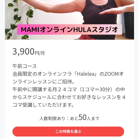
3,900
円/月
午前コース
会員限定のオンラインフラ「Halelea」のZOOMオ
ンラインレッスンにご招待。
午前中に開講する月２４コマ（1コマ＝30分）の中
からスケジュールに合わせてお好きなレッスンを４
コマ受講していただけます。
50
人数制限あり：あと
人まで
この特典を選ぶ