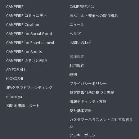
CAMPFIRE
CAMPFIREとは
CAMPFIRE コミュニティ
あんしん・安全への取り組み
CAMPFIRE Creation
ニュース
CAMPFIRE for Social Good
ヘルプ
CAMPFIRE for Entertainment
お問い合わせ
CAMPFIRE for Sports
各種規定
CAMPFIRE ふるさと納税
利用規約
AD FOR ALL
細則
HIOKOSHI
プライバシーポリシー
JFAクラウドファンディング
特定商取引法に基づく表記
machi-ya
情報セキュリティ方針
補助金申請サポート
反社基本方針
カスタマーハラスメントに対する考え
方
クッキーポリシー