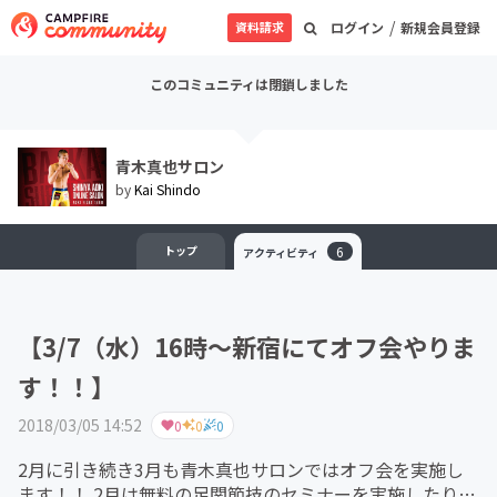
/
資料請求
ログイン
新規会員登録
このコミュニティは閉鎖しました
青木真也サロン
by
Kai Shindo
トップ
6
アクティビティ
【3/7（水）16時〜新宿にてオフ会やりま
す！！】
2018/03/05 14:52
0
0
0
2月に引き続き3月も青木真也サロンではオフ会を実施し
ます！！ 2月は無料の足関節技のセミナーを実施したり