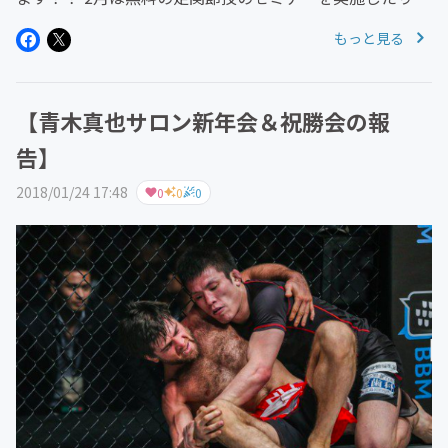
AbemaTVで月一格闘番組始まったり、最近ではボクシン
もっと見る
グの山中vsネリ戦のコメントで物議を醸し出したりと、と
にかく話題に事欠か...
【青木真也サロン新年会＆祝勝会の報
告】
2018/01/24 17:48
0
0
0