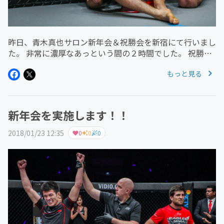
昨日、青木真也サロン新年会＆祝勝会を新宿にて行いまし
た。 非常に濃厚なあっという間の２時間でした。 祝勝会
にもかかわらず、試合の話は最初に少ししただけで笑、あ
もっと見る
とは青木さんの今やっていることや今後やりたいことの話
で大いに盛り上がりま...
新年会を実施します！！
2018/01/23 12:35
0
0
0