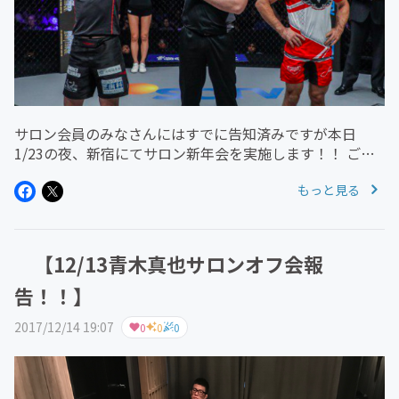
サロン会員のみなさんにはすでに告知済みですが本日
1/23の夜、新宿にてサロン新年会を実施します！！ ご存
知のように青木真也選手は、1/20インドネシア ジャカル
もっと見る
タでのONE championshipグラップリングスーパーマッチ
で元O...
【12/13青木真也サロンオフ会報
告！！】
2017/12/14 19:07
0
0
0