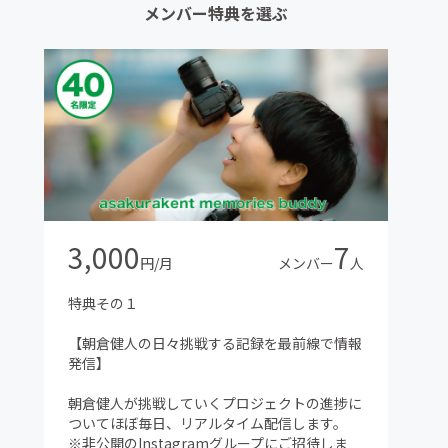
メンバー特典を選ぶ
3,000
7
円/月
メンバー
人
特典その１
【朝倉健人の日々挑戦する記録を最前線で情報
発信】
朝倉健人が挑戦していくプロジェクトの進捗に
ついてほぼ毎日、リアルタイム配信します。
※非公開のInstagramグループにご招待しま