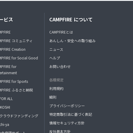
あなただけに送るオリジナル動画を毎月1本提
供致します！
ービス
CAMPFIRE について
ーーーーーーーーーーーーーーーーーーーー
MPFIRE
CAMPFIREとは
特典その５
MPFIRE コミュニティ
あんしん・安全への取り組み
PFIRE Creation
ニュース
【１対１ビデオチャット】
PFIRE for Social Good
ヘルプ
朝倉健人とビデオチャットで会話・相談などが
PFIRE for
お問い合わせ
できます。
ertainment
※非公開のInstagramグループにて行います
各種規定
※月一回(約10分)
PFIRE for Sports
利用規約
MPFIRE ふるさと納税
ーーーーーーーーーーーーーーーーーーーー
細則
FOR ALL
特典その６
プライバシーポリシー
KOSHI
特定商取引法に基づく表記
FAクラウドファンディング
【沖縄観光&出張観光依頼】
情報セキュリティ方針
hi-ya
沖縄に来られる方は朝倉健人と沖縄同行権(半
反社基本方針
助金申請サポート