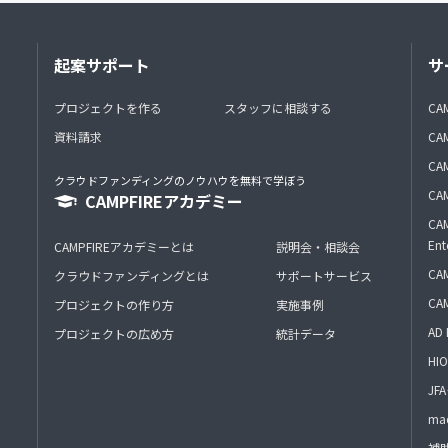
起案サポート
サ
プロジェクトを作る
スタッフに相談する
CA
資料請求
CA
CAM
クラウドファンディングのノウハウを無料で学ぼう
CAM
CAMPFIREアカデミー
CAM
Ent
CAMPFIREアカデミーとは
説明会・相談会
CAM
クラウドファンディングとは
サポートサービス
CA
プロジェクトの作り方
実施事例
AD 
プロジェクトの広め方
統計データ
HIO
J
mac
補