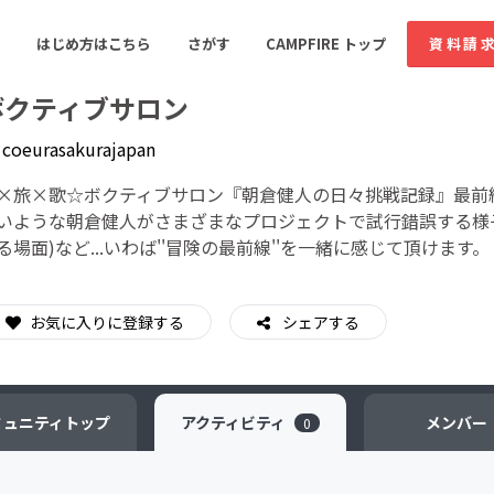
はじめ方はこちら
さがす
CAMPFIRE トップ
資料請
ボクティブサロン
y
coeurasakurajapan
すめのコミュニティ
人気のコミュニティ
新着のコミュ
×旅×歌☆ボクティブサロン『朝倉健人の日々挑戦記録』最前
いような朝倉健人がさまざまなプロジェクトで試行錯誤する様
る場面)など...いわば''冒険の最前線''を一緒に感じて頂けます。
音楽
舞台・パフォーマンス
ゲーム・サービス開発
フード・飲食店
お気に入りに登録する
シェアする
書籍・雑誌出版
アニメ・漫画
ソーシャルグッド
ビューティー・ヘルス
ミュニティ
トップ
アクティビティ
メンバー
0