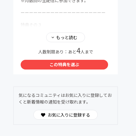
※月数回の生配信に参加できます。
ーーーーーーーーーーーーーーーーーーーー
特典その３
【オフ会の参加権】
もっと読む
4
ランチ会やカラオケ会などの交流会を開催(年
人数制限あり：あと
人まで
に1回可能なら2回を予定)
お食事に行きたいやカラオケに行きたいなどの
この特典を選ぶ
声が多かったので、ランチ会やカラオケ会を開
催しましょう！
※オフラインでの企画
※企画毎にお土産を提供
気になるコミュニティはお気に入りに登録してお
※参加費+交通費はお客様負担
くと新着情報の通知を受け取れます。
ーーーーーーーーーーーーーーーーーーーー
お気に入りに登録する
特典その４
【限定動画提供】