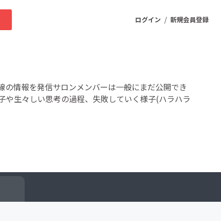
/
求
ログイン
新規会員登録
ニティ
線の情報を発信サロンメンバーは一般にまだ公開でき
子や生々しい思考の過程、失敗していく様子(ハラハラ
プロダクト
ファッション
スポーツ
ケア
まちづくり・地域活性化