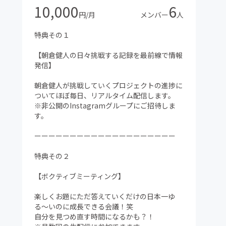
10,000
6
円/月
メンバー
人
特典その１
【朝倉健人の日々挑戦する記録を最前線で情報
発信】
朝倉健人が挑戦していくプロジェクトの進捗に
ついてほぼ毎日、リアルタイム配信します。
※非公開のInstagramグループにご招待しま
す。
ーーーーーーーーーーーーーーーーーーーー
特典その２
【ボクティブミーティング】
楽しくお題にただ答えていくだけの日本一ゆ
る〜いのに成長できる会議！笑
自分を見つめ直す時間になるかも？！