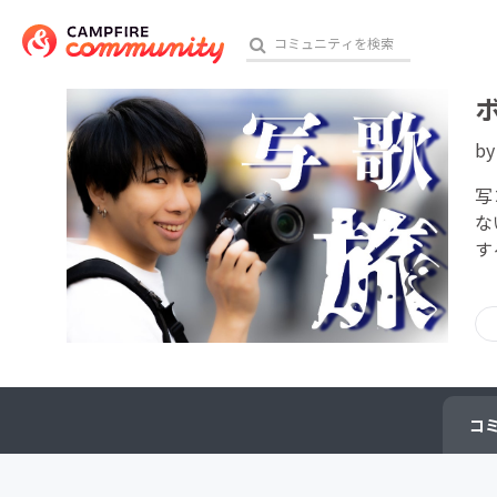
b
おす
写
な
す
アート・写真
テクノロジー・ガジェット
映像・映画
ビジネス・起業
コ
チャレンジ