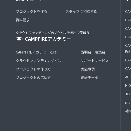
プロジェクトを作る
スタッフに相談する
CA
資料請求
CA
CAM
クラウドファンディングのノウハウを無料で学ぼう
CAM
CAMPFIREアカデミー
CAM
Ent
CAMPFIREアカデミーとは
説明会・相談会
CAM
クラウドファンディングとは
サポートサービス
CA
プロジェクトの作り方
実施事例
AD 
プロジェクトの広め方
統計データ
HIO
J
mac
補