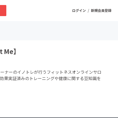
/
求
ログイン
新規会員登録
ニティ
 Me】
プロダクト
レーナーのイノトレが行うフィットネスオンラインサロ
ファッション
かった効果実証済みのトレーニングや健康に関する豆知識を
スポーツ
ケア
まちづくり・地域活性化