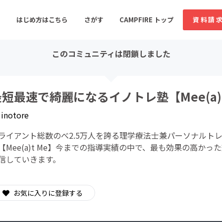
はじめ方はこちら
さがす
CAMPFIRE トップ
資料請
このコミュニティは閉鎖しました
すめのコミュニティ
人気のコミュニティ
新着のコミュ
最短最速で綺麗になるイノトレ塾【Mee(a)t
y
inotore
音楽
舞台・パフォーマンス
ライアント総数のべ2.5万人を誇る理学療法士兼パーソナルト
ゲーム・サービス開発
フード・飲食店
【Mee(a)t Me】今までの指導実績の中で、最も効果の高
信していきます。
書籍・雑誌出版
アニメ・漫画
ソーシャルグッド
ビューティー・ヘルス
お気に入りに登録する