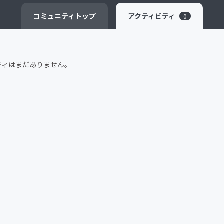
CAMPFIRE for Social Good
CAMPFIRE Creation
コミュニティ
トップ
アクティビティ
0
ティはまだありません。