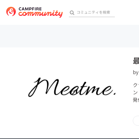
おす
b
アート・写真
ク
テクノロジー・ガジェット
ン
発
映像・映画
ビジネス・起業
チャレンジ