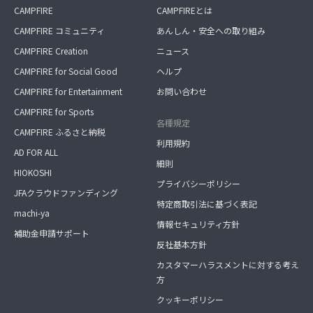
CAMPFIRE
CAMPFIREとは
CAMPFIRE コミュニティ
あんしん・安全への取り組み
CAMPFIRE Creation
ニュース
CAMPFIRE for Social Good
ヘルプ
CAMPFIRE for Entertainment
お問い合わせ
CAMPFIRE for Sports
各種規定
CAMPFIRE ふるさと納税
利用規約
AD FOR ALL
細則
HIOKOSHI
プライバシーポリシー
JFAクラウドファンディング
特定商取引法に基づく表記
machi-ya
情報セキュリティ方針
補助金申請サポート
反社基本方針
カスタマーハラスメントに対する考え
方
クッキーポリシー