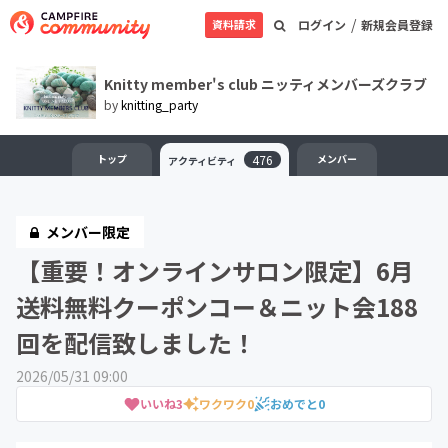
/
資料請求
ログイン
新規会員登録
Knitty member's club ニッティメンバーズクラブ
by
knitting_party
トップ
476
メンバー
アクティビティ
メンバー限定
【重要！オンラインサロン限定】6月
送料無料クーポンコー＆ニット会188
回を配信致しました！
2026/05/31 09:00
いいね
3
ワクワク
0
おめでと
0