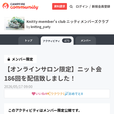
/
資料請求
ログイン
新規会員登録
Knitty member's club ニッティメンバーズクラブ
by
knitting_party
トップ
475
メンバー
アクティビティ
メンバー限定
【オンラインサロン限定】ニット会
186回を配信致しました！
2026/05/17 09:00
いいね
4
ワクワク
1
おめでと
0
このアクティビティはメンバー限定公開です。