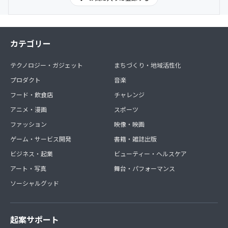
※送料は弊社で負担いたします。
※グッズは翌々月に到着するように発送致します。
・商品ジャンル オーロラ缶バッジ
カテゴリー
・数量 各1個
・商品サイズ 本体：半径約75mm
テクノロジー・ガジェット
まちづくり・地域活性化
・デザイン レトロアイドルSDVer.
プロダクト
音楽
フード・飲食店
チャレンジ
アニメ・漫画
スポーツ
ファッション
映像・映画
ゲーム・サービス開発
書籍・雑誌出版
ビジネス・起業
ビューティー・ヘルスケア
アート・写真
舞台・パフォーマンス
ソーシャルグッド
起案サポート