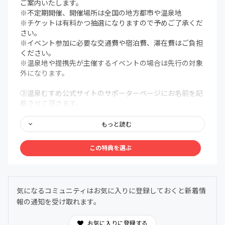
ご案内いたします。
※不定期開催、開催場所は全国の地方都市や温泉地
※チケットは有料かつ抽選になりますので予めご了承くだ
さい。
※イベント参加に必要な交通費や宿泊費、滞在費はご負担
ください。
※温泉地や提携先が主催するイベントの場合は先行の対象
外になります。
③温泉むすめ公式サイトのサポーターページにお名前を記
載させて頂きます。
https://onsen-musume.jp/supporter/
もっと読む
【備考欄】
備考欄に掲載を希望するお名前（HN可）をご記入くださ
この特典を選ぶ
いませ。
※お名前によっては掲載をお断りする可能性があります。
④誕生月のキャラクターグッズ
気になるコミュニティはお気に入りに登録しておくと新着情
誕生月のキャラクターグッズ（75mmオーロラ缶バッジを
報の通知を受け取れます。
1種ずつ）をお送りします。
デザインは最新の【レトロアイドルSDVer.】 の誕生日イラ
ストを使った当コミュニティ限定品になります。
お気に入りに登録する