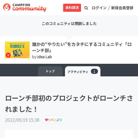
/
資料請求
ログイン
新規会員登録
このコミュニティは閉鎖しました
誰かの“やりたい”をカタチにするコミュニティ「ロ
ーンチ部」
by
idea Lab
トップ
1
アクティビティ
ローンチ部初のプロジェクトがローンチさ
れました！
2022/09/19 15:38
5
0
0