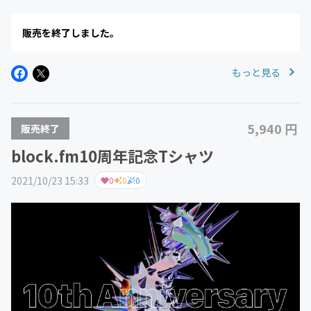
周年を記念した特別なデザインをプリントしたTシャツを
ご用意しました。人気のビッグシルエットTシャツ
販売を終了しました。
で、"この先もさらに進...
もっと見る
5,940 円
販売終了
block.fm10周年記念Tシャツ
2021/10/23 15:33
0
0
0