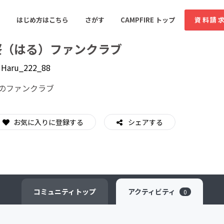
はじめ方はこちら
さがす
CAMPFIRE トップ
資料請
桜（はる）ファンクラブ
y
Haru_222_88
すめのコミュニティ
人気のコミュニティ
新着のコミュ
のファンクラブ
お気に入りに登録する
音楽
シェアする
舞台・パフォーマンス
ゲーム・サービス開発
フード・飲食店
書籍・雑誌出版
アニメ・漫画
ソーシャルグッド
ビューティー・ヘルス
コミュニティ
トップ
アクティビティ
0