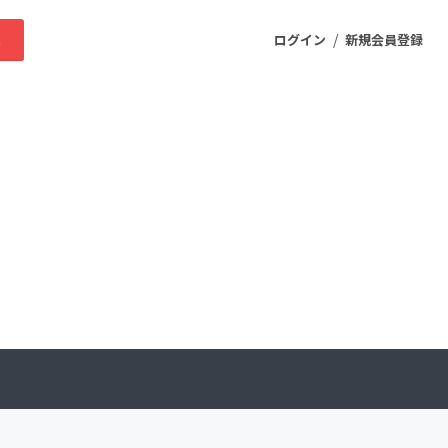
/
求
ログイン
新規会員登録
ニティ
プロダクト
ファッション
スポーツ
ケア
まちづくり・地域活性化