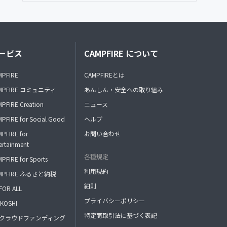
ービス
CAMPFIRE について
MPFIRE
CAMPFIREとは
MPFIRE コミュニティ
あんしん・安全への取り組み
PFIRE Creation
ニュース
PFIRE for Social Good
ヘルプ
PFIRE for
お問い合わせ
ertainment
各種規定
PFIRE for Sports
利用規約
MPFIRE ふるさと納税
細則
FOR ALL
プライバシーポリシー
KOSHI
特定商取引法に基づく表記
FAクラウドファンディング