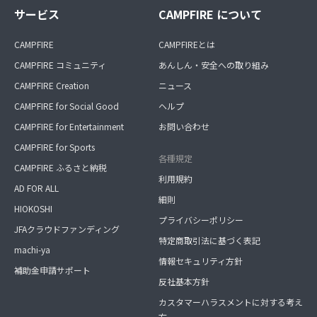
サービス
CAMPFIRE について
CAMPFIRE
CAMPFIREとは
CAMPFIRE コミュニティ
あんしん・安全への取り組み
CAMPFIRE Creation
ニュース
CAMPFIRE for Social Good
ヘルプ
CAMPFIRE for Entertainment
お問い合わせ
CAMPFIRE for Sports
各種規定
CAMPFIRE ふるさと納税
利用規約
AD FOR ALL
細則
HIOKOSHI
プライバシーポリシー
JFAクラウドファンディング
特定商取引法に基づく表記
machi-ya
情報セキュリティ方針
補助金申請サポート
反社基本方針
カスタマーハラスメントに対する考え
方