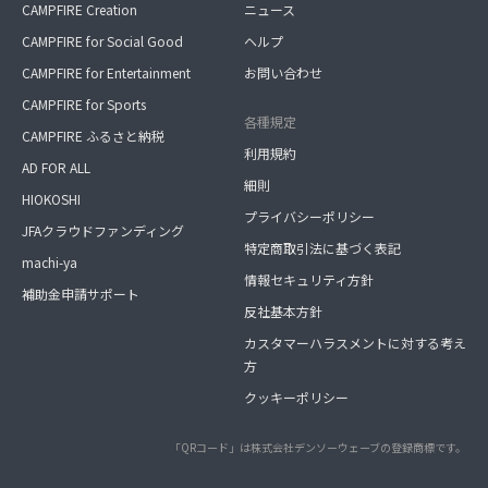
CAMPFIRE Creation
ニュース
CAMPFIRE for Social Good
ヘルプ
CAMPFIRE for Entertainment
お問い合わせ
CAMPFIRE for Sports
各種規定
CAMPFIRE ふるさと納税
利用規約
AD FOR ALL
細則
HIOKOSHI
プライバシーポリシー
JFAクラウドファンディング
特定商取引法に基づく表記
machi-ya
情報セキュリティ方針
補助金申請サポート
反社基本方針
カスタマーハラスメントに対する考え
方
クッキーポリシー
「QRコード」は株式会社デンソーウェーブの登録商標です。