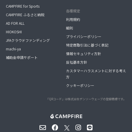
CAMPFIRE for Sports
各種規定
CAMPFIRE ふるさと納税
利用規約
AD FOR ALL
細則
HIOKOSHI
プライバシーポリシー
JFAクラウドファンディング
特定商取引法に基づく表記
machi-ya
情報セキュリティ方針
補助金申請サポート
反社基本方針
カスタマーハラスメントに対する考え
方
クッキーポリシー
「QRコード」は株式会社デンソーウェーブの登録商標です。