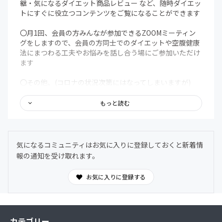
継・気になるダイエット商品レビュー など、随時ダイエッ
トにすぐに役立つコンテンツをご覧になることができます
〇月1回、会員の方みんなが参加できるZOOMミーティン
グをしますので、会員の方同士でのダイエットや空腹健康
法にまつわる工夫やお悩みを話し合う場にご参加いただけ
ます
〇その他、(コロナの状況次第にはなってしまいますが)
「オフ会」「ダイエット料理大会」「グ ループファスティ
ング」などを時折実施していきます
もっと読む
ご入会いただきまして、誠にありがとうございます。
本コミュニティは「グループLINE」で行われますので、
LINEアプリの友だちタブを開き、
気になるコミュニティはお気に入りに登録しておくと新着情
画面右上にある友だち追加ボタン＞[QRコード]を
報の通知を受け取れます。
タップして、コードリーダーでスキャンしてください。
友達登録いただきましたら、LINEグループに招待致しま
お気に入りに登録する
す。
※本コミュニティは12月15日～12月31日までを「スペシ
ャル募集期間」としております。
カテゴリー
この間入会した方は、12月分会費は無料とし、会費は1月