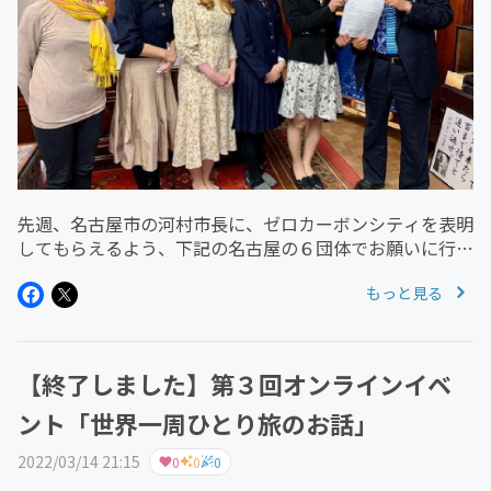
先週、名古屋市の河村市長に、ゼロカーボンシティを表明
してもらえるよう、下記の名古屋の６団体でお願いに行っ
てきました！○どえりゃあwings○fridays for future
もっと見る
Nagoya○happy planet○地球ハグ倶楽部○...
【終了しました】第３回オンラインイベ
ント「世界一周ひとり旅のお話」
2022/03/14 21:15
0
0
0