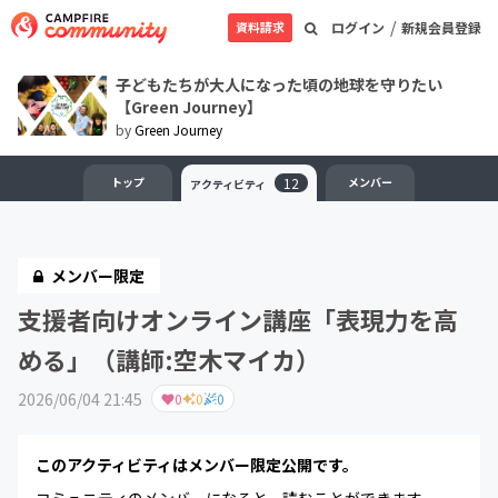
/
資料請求
ログイン
新規会員登録
子どもたちが大人になった頃の地球を守りたい
【Green Journey】
by
Green Journey
トップ
12
メンバー
アクティビティ
メンバー限定
支援者向けオンライン講座「表現力を高
める」（講師:空木マイカ）
2026/06/04 21:45
0
0
0
このアクティビティはメンバー限定公開です。