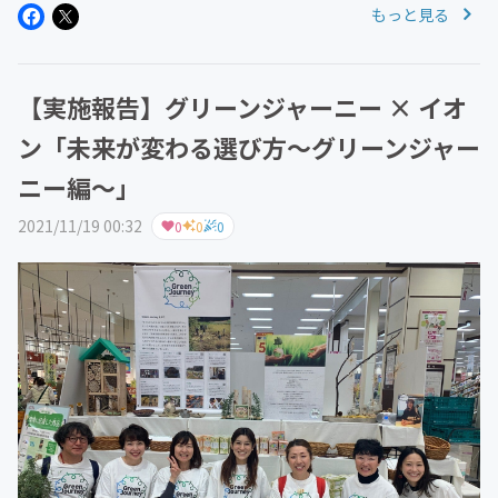
もっと見る
旅のお話』【日時】 ２０２２年２月２４日（木） １
０：００～（約一時間）←５月...
【実施報告】グリーンジャーニー × イオ
ン「未来が変わる選び方〜グリーンジャー
ニー編〜」
2021/11/19 00:32
0
0
0