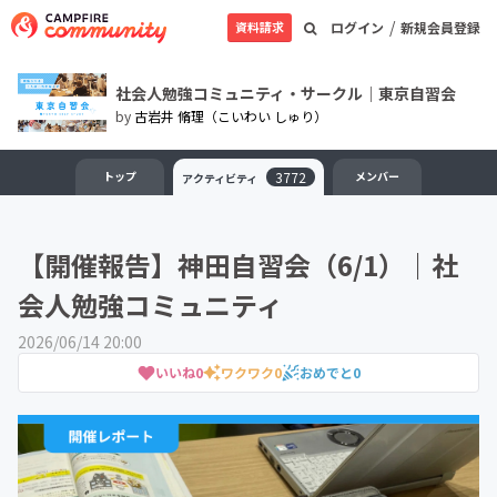
/
資料請求
ログイン
新規会員登録
社会人勉強コミュニティ・サークル｜東京自習会
by
古岩井 脩理（こいわい しゅり）
トップ
3772
メンバー
アクティビティ
【開催報告】神田自習会（6/1）｜社
会人勉強コミュニティ
2026/06/14 20:00
いいね
0
ワクワク
0
おめでと
0