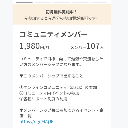
初月無料実施中！
今参加すると今月分の参加費が無料です。
コミュニティメンバー
1,980
107
円/月
メンバー
人
コミュニティで目標に向けて勉強や交流をした
い方のメンバーシップになります。
▼このメンバーシップで出来ること
①オンラインコミュニティ（slack）の参加
②コミュニティ内イベントの参加
③各種サポート制度の利用
▼メンバーシップ毎に参加できるイベント・企
画一覧
https://x.gd/4AjJF