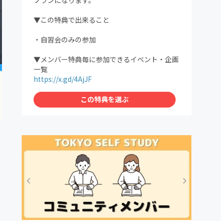
プランになります。
▼この特典で出来ること
・自習会のみの参加
▼メンバー特典毎に参加できるイベント・企画
一覧
https://x.gd/4AjJF
この特典を選ぶ