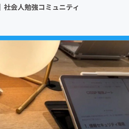
）｜社会人勉強コミュニティ
CAMPFIRE for Social Good
CAMPFIRE Creation