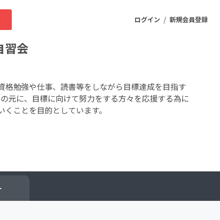
/
求
ログイン
新規会員登録
自習会
ニティ
資格勉強や仕事、読書等をしながら目標達成を目指す
念の元に、目標に向けて努力をする方々を応援する為に
いくことを目的としています。
プロダクト
ファッション
スポーツ
ケア
まちづくり・地域活性化
ー