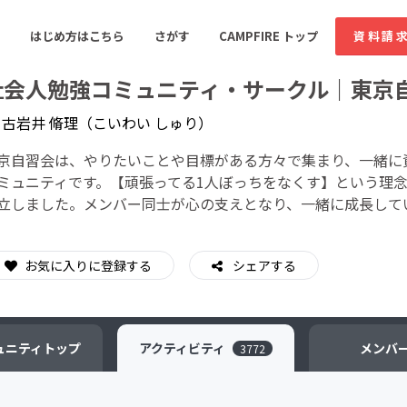
はじめ方はこちら
さがす
CAMPFIRE トップ
資料請
社会人勉強コミュニティ・サークル｜東京
y
古岩井 脩理（こいわい しゅり）
すめのコミュニティ
人気のコミュニティ
新着のコミュ
京自習会は、やりたいことや目標がある方々で集まり、一緒に
ミュニティです。【頑張ってる1人ぼっちをなくす】という理
立しました。メンバー同士が心の支えとなり、一緒に成長して
音楽
舞台・パフォーマンス
ゲーム・サービス開発
フード・飲食店
お気に入りに登録する
シェアする
書籍・雑誌出版
アニメ・漫画
ソーシャルグッド
ビューティー・ヘルス
ュニティ
トップ
アクティビティ
メンバ
3772