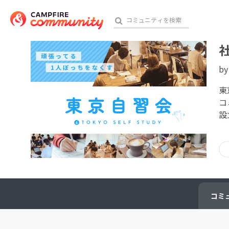
b
おす
東
コ
設
アート・写真
テクノロジー・ガジェット
映像・映画
ビジネス・起業
コミ
チャレンジ