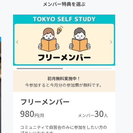
メンバー特典を選ぶ
初月無料実施中！
今参加すると今月分の参加費が無料です。
フリーメンバー
980
30
円/月
メンバー
人
コミュニティで自習会のみに参加をしたい方の