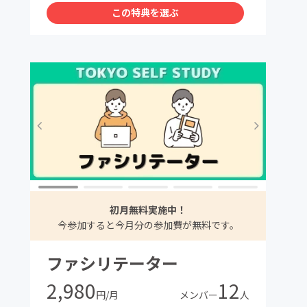
この特典を選ぶ
初月無料実施中！
今参加すると今月分の参加費が無料です。
ファシリテーター
2,980
12
円/月
メンバー
人