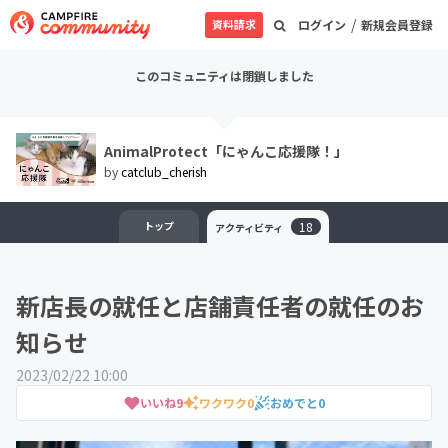
/
資料請求
ログイン
新規会員登録
このコミュニティは閉鎖しました
AnimalProtect「にゃんこ応援隊！」
by
catclub_cherish
トップ
18
アクティビティ
新店長の就任と店舗責任者の就任のお
知らせ
2023/02/22 10:00
いいね
9
ワクワク
0
おめでと
0