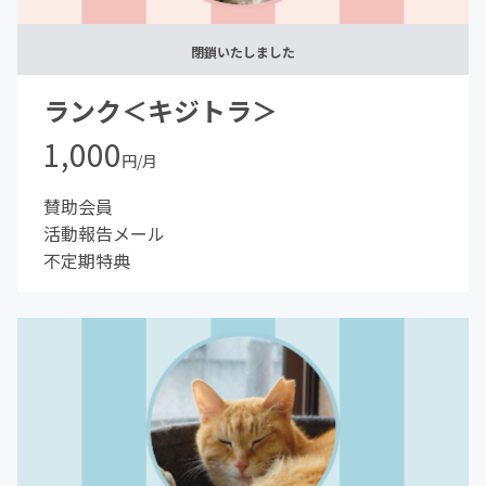
閉鎖いたしました
ランク＜キジトラ＞
1,000
円/月
賛助会員
活動報告メール
不定期特典