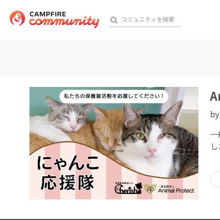
おす
A
b
アート・写真
一
テクノロジー・ガジェット
し
映像・映画
ビジネス・起業
チャレンジ