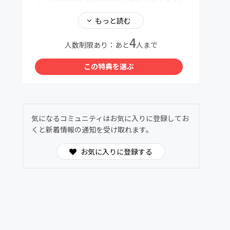
翌月1日より会費が発生いたします。
＊不明点は親子料理部事務局までお気軽にお問
もっと読む
い合わせください
4
親子料理部事務局公式LINE
人数制限あり：あと
人まで
https://lin.ee/GnmnXQs
この特典を選ぶ
＜この特典を選ぶ＞をタップすると参加手続き
に進めます。
気になるコミュニティはお気に入りに登録してお
くと新着情報の通知を受け取れます。
お気に入りに登録する