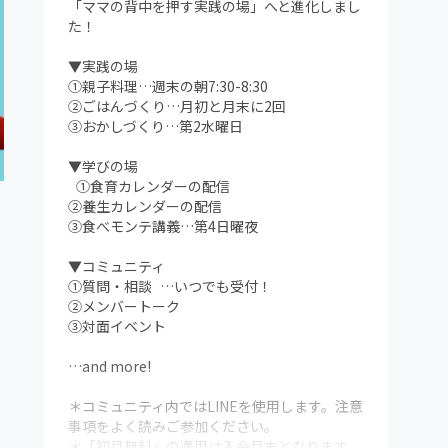
「ママの背中を押す実践の場」へと進化しまし
た！
▼実践の場
①親子料理…週末の朝7:30-8:30
②ごはんづくり…月初と月末に2回
③おかしづくり…第2水曜日
▼学びの場
①食育カレンダーの配信
②養生カレンダーの配信
③食べモンテ講義…第4日曜夜
▼コミュニティ
①質問・相談 …いつでも受付！
②メンバートーク
③対面イベント
…and more!
＊コミュニティ内ではLINEを使用します。注意
事項をよく読みご参加ください。
＊「初月無料」の適用は入会月末となります。