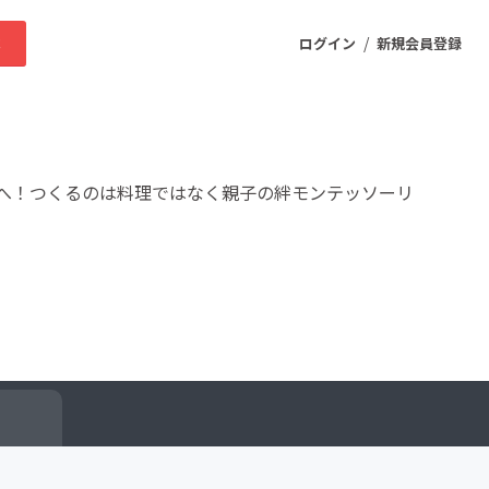
/
求
ログイン
新規会員登録
ニティ
へ！つくるのは料理ではなく親子の絆モンテッソーリ
プロダクト
ファッション
スポーツ
ケア
まちづくり・地域活性化
ー