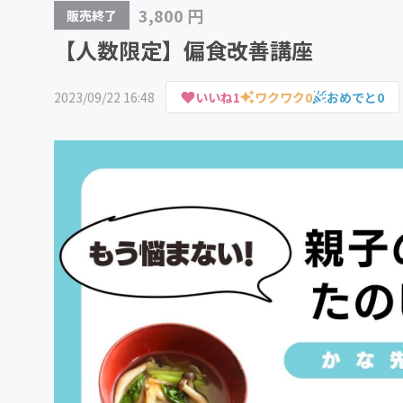
3,800 円
販売終了
【人数限定】偏食改善講座
2023/09/22 16:48
いいね
1
ワクワク
0
おめでと
0