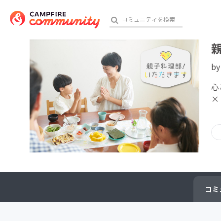
b
おす
心
×
アート・写真
テクノロジー・ガジェット
映像・映画
ビジネス・起業
コミ
チャレンジ