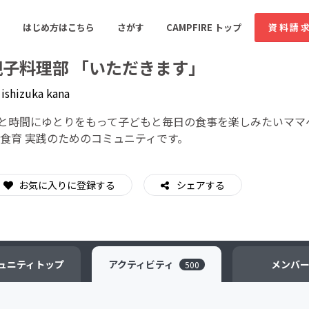
はじめ方はこちら
さがす
CAMPFIRE トップ
資料請
親子料理部 「いただきます」
y
ishizuka kana
すめのコミュニティ
人気のコミュニティ
新着のコミュ
と時間にゆとりをもって子どもと毎日の食事を楽しみたいママ
 食育 実践のためのコミュニティです。
音楽
舞台・パフォーマンス
お気に入りに登録する
シェアする
ゲーム・サービス開発
フード・飲食店
書籍・雑誌出版
アニメ・漫画
ソーシャルグッド
ビューティー・ヘルス
ュニティ
トップ
アクティビティ
メンバ
500