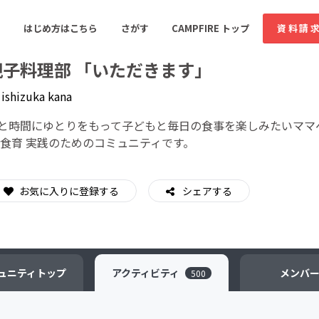
はじめ方はこちら
さがす
CAMPFIRE トップ
資料請
親子料理部 「いただきます」
y
ishizuka kana
すめのコミュニティ
人気のコミュニティ
新着のコミュ
と時間にゆとりをもって子どもと毎日の食事を楽しみたいママ
 食育 実践のためのコミュニティです。
音楽
舞台・パフォーマンス
お気に入りに登録する
シェアする
ゲーム・サービス開発
フード・飲食店
書籍・雑誌出版
アニメ・漫画
ソーシャルグッド
ビューティー・ヘルス
ュニティ
トップ
アクティビティ
メンバ
500