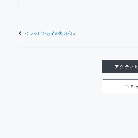
＜レシピ＞豆苗の胡麻和え
アクティ
コミ