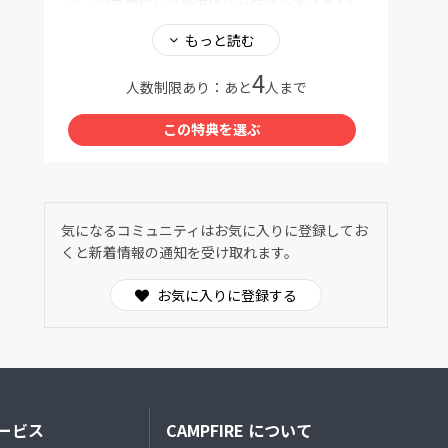
翌月1日より会費が発生いたします。
＊不明点は親子料理部事務局までお気軽にお問
もっと読む
い合わせください
4
親子料理部事務局公式LINE
人数制限あり：あと
人まで
https://lin.ee/GnmnXQs
この特典を選ぶ
＜この特典を選ぶ＞をタップすると参加手続き
に進めます。
気になるコミュニティはお気に入りに登録してお
くと新着情報の通知を受け取れます。
お気に入りに登録する
ービス
CAMPFIRE について