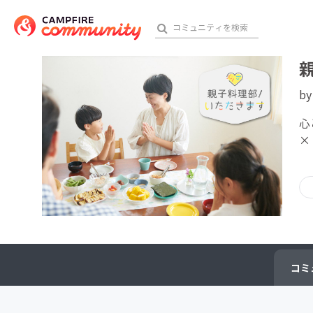
b
おす
心
×
アート・写真
テクノロジー・ガジェット
映像・映画
ビジネス・起業
コミ
チャレンジ