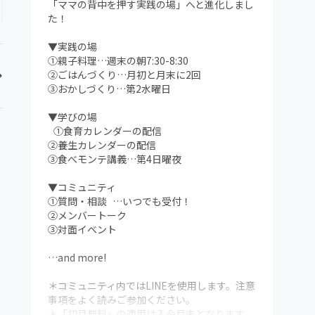
「ママの背中を押す実践の場」へと進化しまし
た！
▼実践の場
①親子料理…週末の朝7:30-8:30
②ごはんづくり…月初と月末に2回
③おかしづくり…第2水曜日
▼学びの場
①食育カレンダーの配信
②養生カレンダーの配信
③食べモンテ講義…第4日曜夜
▼コミュニティ
①質問・相談 …いつでも受付！
②メンバートーク
③対面イベント
…and more!
＊コミュニティ内ではLINEを使用します。注意
事項をよく読みご参加ください。
＊「初月無料」の適用は入会月末となります。