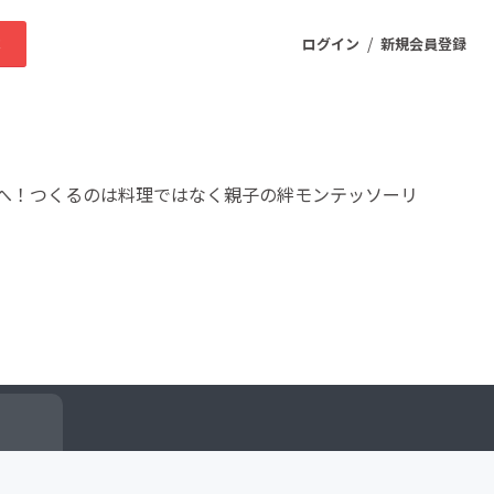
/
求
ログイン
新規会員登録
ニティ
へ！つくるのは料理ではなく親子の絆モンテッソーリ
プロダクト
ファッション
スポーツ
ケア
まちづくり・地域活性化
ー