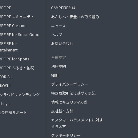
MPFIRE
CAMPFIREとは
MPFIRE コミュニティ
あんしん・安全への取り組み
PFIRE Creation
ニュース
PFIRE for Social Good
ヘルプ
PFIRE for
お問い合わせ
ertainment
各種規定
PFIRE for Sports
利用規約
MPFIRE ふるさと納税
細則
FOR ALL
プライバシーポリシー
KOSHI
特定商取引法に基づく表記
FAクラウドファンディング
情報セキュリティ方針
hi-ya
反社基本方針
助金申請サポート
カスタマーハラスメントに対す
る考え方
クッキーポリシー