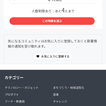
…and more!
4
人数制限あり：あと
人まで
＊コミュニティ内ではLINEを使用します。注意事項をよく
読みご参加ください。
この特典を選ぶ
＊「初月無料」の適用は入会月末となります。翌月1日よ
り会費が発生いたします。
＊不明点は親子料理部事務局までお気軽にお問い合わせく
ださい
気になるコミュニティはお気に入りに登録しておくと新着情
親子料理部事務局公式LINE
報の通知を受け取れます。
https://lin.ee/GnmnXQs
＜この特典を選ぶ＞をタップすると参加手続きに進めま
お気に入りに登録する
す。
カテゴリー
テクノロジー・ガジェット
まちづくり・地域活性化
プロダクト
音楽
フード・飲食店
チャレンジ