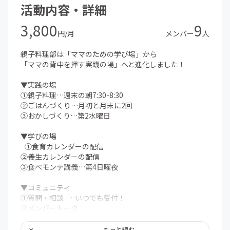
活動内容・詳細
3,800
9
円/月
メンバー
人
親子料理部は「ママのための学び場」から
「ママの背中を押す実践の場」へと進化しました！
▼実践の場
①親子料理…週末の朝7:30-8:30
②ごはんづくり…月初と月末に2回
③おかしづくり…第2水曜日
▼学びの場
①食育カレンダーの配信
②養生カレンダーの配信
③食べモンテ講義…第4日曜夜
▼コミュニティ
①質問・相談 …いつでも受付！
②メンバートーク
③対面イベント
もっと読む