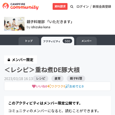
/
資料請求
ログイン
新規会員登録
親子料理部 「いただきます」
by
ishizuka kana
トップ
500
メンバー
アクティビティ
メンバー限定
＜レシピ＞重ね煮DE豚大根
2023/03/18 16:13
レシピ
食育
親子料理
いいね
0
ワクワク
0
おめでと
0
このアクティビティはメンバー限定公開です。
コミュニティのメンバーになると、読むことができます。