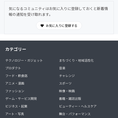
ださい
気になるコミュニティはお気に入りに登録しておくと新着情
親子料理部事務局公式LINE
報の通知を受け取れます。
https://lin.ee/GnmnXQs
＜この特典を選ぶ＞をタップすると参加手続きに進めま
お気に入りに登録する
す。
カテゴリー
テクノロジー・ガジェット
まちづくり・地域活性化
プロダクト
音楽
フード・飲食店
チャレンジ
アニメ・漫画
スポーツ
ファッション
映像・映画
ゲーム・サービス開発
書籍・雑誌出版
ビジネス・起業
ビューティー・ヘルスケア
アート・写真
舞台・パフォーマンス