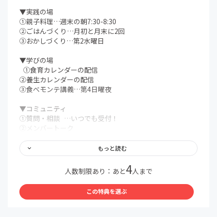
▼実践の場
①親子料理…週末の朝7:30-8:30
②ごはんづくり…月初と月末に2回
③おかしづくり…第2水曜日
▼学びの場
①食育カレンダーの配信
②養生カレンダーの配信
③食べモンテ講義…第4日曜夜
▼コミュニティ
①質問・相談 …いつでも受付！
②メンバートーク
③対面イベント
もっと読む
…and more!
4
人数制限あり：あと
人まで
＊コミュニティ内ではLINEを使用します。注意事項をよく
読みご参加ください。
この特典を選ぶ
＊「初月無料」の適用は入会月末となります。翌月1日よ
り会費が発生いたします。
＊不明点は親子料理部事務局までお気軽にお問い合わせく