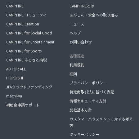
CAMPFIRE
CAMPFIREとは
CAMPFIRE コミュニティ
あんしん・安全への取り組み
CAMPFIRE Creation
ニュース
CAMPFIRE for Social Good
ヘルプ
CAMPFIRE for Entertainment
お問い合わせ
CAMPFIRE for Sports
各種規定
CAMPFIRE ふるさと納税
利用規約
AD FOR ALL
細則
HIOKOSHI
プライバシーポリシー
JFAクラウドファンディング
特定商取引法に基づく表記
machi-ya
情報セキュリティ方針
補助金申請サポート
反社基本方針
カスタマーハラスメントに対する考え
方
クッキーポリシー