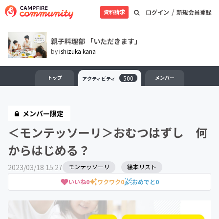
/
資料請求
ログイン
新規会員登録
親子料理部 「いただきます」
by
ishizuka kana
トップ
500
メンバー
アクティビティ
メンバー限定
＜モンテッソーリ＞おむつはずし 何
からはじめる？
2023/03/18 15:27
モンテッソーリ
絵本リスト
いいね
0
ワクワク
0
おめでと
0