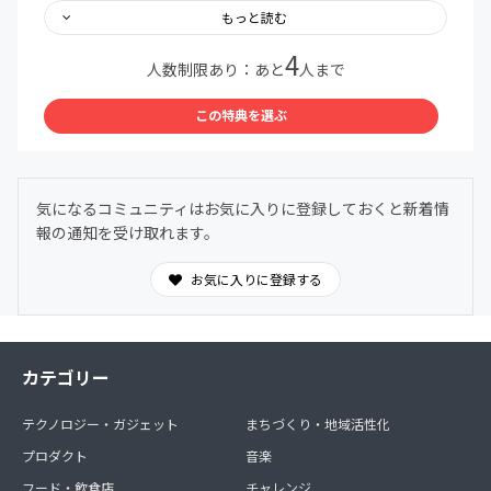
もっと読む
…and more!
4
人数制限あり：あと
人まで
＊コミュニティ内ではLINEを使用します。注意事項をよく
読みご参加ください。
この特典を選ぶ
＊「初月無料」の適用は入会月末となります。翌月1日よ
り会費が発生いたします。
＊不明点は親子料理部事務局までお気軽にお問い合わせく
ださい
気になるコミュニティはお気に入りに登録しておくと新着情
親子料理部事務局公式LINE
報の通知を受け取れます。
https://lin.ee/GnmnXQs
＜この特典を選ぶ＞をタップすると参加手続きに進めま
お気に入りに登録する
す。
カテゴリー
テクノロジー・ガジェット
まちづくり・地域活性化
プロダクト
音楽
フード・飲食店
チャレンジ