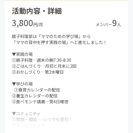
活動内容・詳細
3,800
9
円/月
メンバー
人
親子料理部は「ママのための学び場」から
「ママの背中を押す実践の場」へと進化しました！
▼実践の場
①親子料理…週末の朝7:30-8:30
②ごはんづくり…月初と月末に2回
③おかしづくり…第2水曜日
▼学びの場
①食育カレンダーの配信
②養生カレンダーの配信
③食べモンテ講義…第4日曜夜
▼コミュニティ
①質問・相談 …いつでも受付！
②メンバートーク
③対面イベント