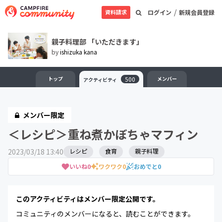
/
資料請求
ログイン
新規会員登録
親子料理部 「いただきます」
by
ishizuka kana
トップ
500
メンバー
アクティビティ
メンバー限定
＜レシピ＞重ね煮かぼちゃマフィン
2023/03/18 13:40
レシピ
食育
親子料理
いいね
0
ワクワク
0
おめでと
0
このアクティビティはメンバー限定公開です。
コミュニティのメンバーになると、読むことができます。