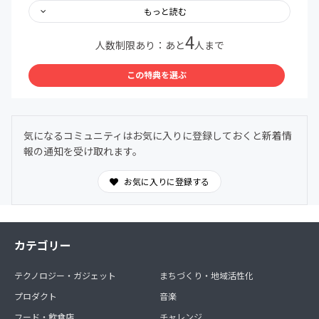
もっと読む
…and more!
4
人数制限あり：あと
人まで
＊コミュニティ内ではLINEを使用します。注意事項をよく
読みご参加ください。
この特典を選ぶ
＊「初月無料」の適用は入会月末となります。翌月1日よ
り会費が発生いたします。
＊不明点は親子料理部事務局までお気軽にお問い合わせく
ださい
気になるコミュニティはお気に入りに登録しておくと新着情
親子料理部事務局公式LINE
報の通知を受け取れます。
https://lin.ee/GnmnXQs
＜この特典を選ぶ＞をタップすると参加手続きに進めま
お気に入りに登録する
す。
カテゴリー
テクノロジー・ガジェット
まちづくり・地域活性化
プロダクト
音楽
フード・飲食店
チャレンジ