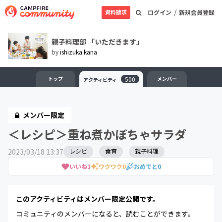
/
資料請求
ログイン
新規会員登録
親子料理部 「いただきます」
by
ishizuka kana
トップ
500
メンバー
アクティビティ
メンバー限定
＜レシピ＞重ね煮かぼちゃサラダ
2023/03/18 13:37
レシピ
食育
親子料理
いいね
1
ワクワク
0
おめでと
0
このアクティビティはメンバー限定公開です。
コミュニティのメンバーになると、読むことができます。