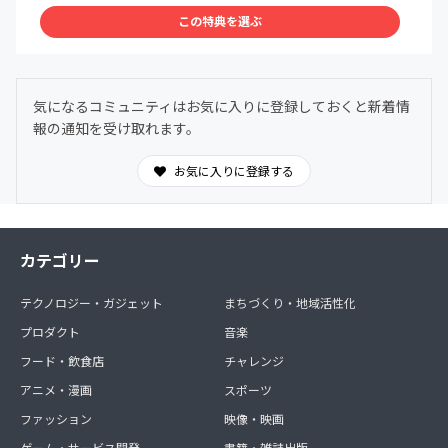
読みご参加ください。
この特典を選ぶ
＊「初月無料」の適用は入会月末となります。翌月1日よ
り会費が発生いたします。
＊不明点は親子料理部事務局までお気軽にお問い合わせく
ださい
気になるコミュニティはお気に入りに登録しておくと新着情
親子料理部事務局公式LINE
報の通知を受け取れます。
https://lin.ee/GnmnXQs
＜この特典を選ぶ＞をタップすると参加手続きに進めま
お気に入りに登録する
す。
カテゴリー
テクノロジー・ガジェット
まちづくり・地域活性化
プロダクト
音楽
フード・飲食店
チャレンジ
アニメ・漫画
スポーツ
ファッション
映像・映画
ゲーム・サービス開発
書籍・雑誌出版