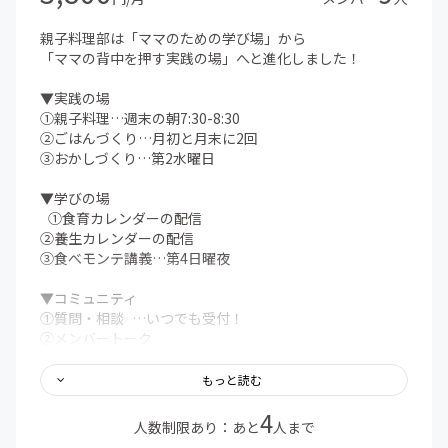
親子料理部は「ママのための学び場」から
「ママの背中を押す実践の場」へと進化しました！
▼実践の場
①親子料理…週末の朝7:30-8:30
②ごはんづくり…月初と月末に2回
③おかしづくり…第2水曜日
▼学びの場
①食育カレンダーの配信
②養生カレンダーの配信
③食べモンテ講義…第4日曜夜
▼コミュニティ
①質問・相談 …いつでも受付！
②メンバートーク
③対面イベント
もっと読む
…and more!
4
人数制限あり：あと
人まで
＊コミュニティ内ではLINEを使用します。注意事項をよく