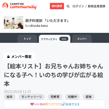
/
資料請求
ログイン
新規会員登録
親子料理部 「いただきます」
by
ishizuka kana
トップ
500
メンバー
アクティビティ
メンバー限定
【絵本リスト】お兄ちゃんお姉ちゃん
になる子へ！いのちの学びが広がる絵
本
2022/10/19 11:27
絵本
モンテッソーリ
性教育
妊娠中
産後
いいね
0
ワクワク
0
おめでと
0