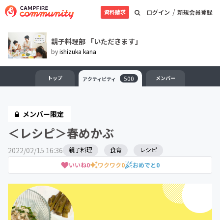
/
資料請求
ログイン
新規会員登録
親子料理部 「いただきます」
by
ishizuka kana
トップ
500
メンバー
アクティビティ
メンバー限定
＜レシピ＞春めかぶ
2022/02/15 16:36
親子料理
食育
レシピ
いいね
0
ワクワク
0
おめでと
0