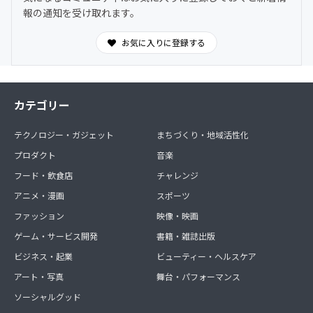
親子料理部事務局公式LINE
報の通知を受け取れます。
https://lin.ee/GnmnXQs
＜この特典を選ぶ＞をタップすると参加手続きに進めま
お気に入りに登録する
す。
カテゴリー
テクノロジー・ガジェット
まちづくり・地域活性化
プロダクト
音楽
フード・飲食店
チャレンジ
アニメ・漫画
スポーツ
ファッション
映像・映画
ゲーム・サービス開発
書籍・雑誌出版
ビジネス・起業
ビューティー・ヘルスケア
アート・写真
舞台・パフォーマンス
ソーシャルグッド