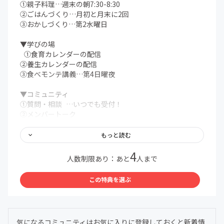
①親子料理…週末の朝7:30-8:30
②ごはんづくり…月初と月末に2回
③おかしづくり…第2水曜日
▼学びの場
①食育カレンダーの配信
②養生カレンダーの配信
③食べモンテ講義…第4日曜夜
▼コミュニティ
①質問・相談 …いつでも受付！
②メンバートーク
③対面イベント
もっと読む
…and more!
4
人数制限あり：あと
人まで
＊コミュニティ内ではLINEを使用します。注意事項をよく
読みご参加ください。
この特典を選ぶ
＊「初月無料」の適用は入会月末となります。翌月1日よ
り会費が発生いたします。
＊不明点は親子料理部事務局までお気軽にお問い合わせく
ださい
気になるコミュニティはお気に入りに登録しておくと新着情