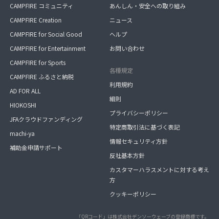
CAMPFIRE コミュニティ
あんしん・安全への取り組み
CAMPFIRE Creation
ニュース
CAMPFIRE for Social Good
ヘルプ
CAMPFIRE for Entertainment
お問い合わせ
CAMPFIRE for Sports
各種規定
CAMPFIRE ふるさと納税
利用規約
AD FOR ALL
細則
HIOKOSHI
プライバシーポリシー
JFAクラウドファンディング
特定商取引法に基づく表記
machi-ya
情報セキュリティ方針
補助金申請サポート
反社基本方針
カスタマーハラスメントに対する考え
方
クッキーポリシー
「QRコード」は株式会社デンソーウェーブの登録商標です。