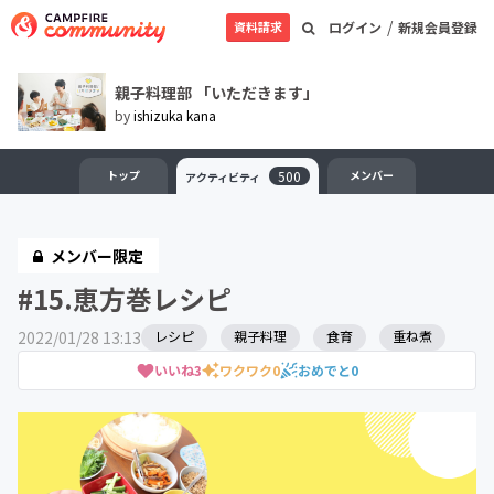
/
資料請求
ログイン
新規会員登録
親子料理部 「いただきます」
by
ishizuka kana
トップ
500
メンバー
アクティビティ
メンバー限定
#15.恵方巻レシピ
2022/01/28 13:13
レシピ
親子料理
食育
重ね煮
いいね
3
ワクワク
0
おめでと
0