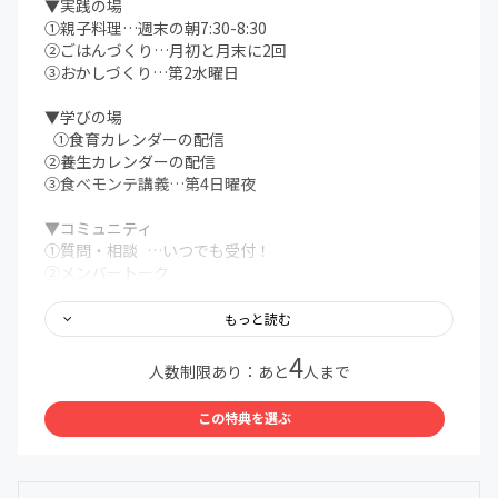
▼実践の場
①親子料理…週末の朝7:30-8:30
②ごはんづくり…月初と月末に2回
③おかしづくり…第2水曜日
▼学びの場
①食育カレンダーの配信
②養生カレンダーの配信
③食べモンテ講義…第4日曜夜
▼コミュニティ
①質問・相談 …いつでも受付！
②メンバートーク
③対面イベント
もっと読む
…and more!
4
人数制限あり：あと
人まで
＊コミュニティ内ではLINEを使用します。注意事項をよく
読みご参加ください。
この特典を選ぶ
＊「初月無料」の適用は入会月末となります。翌月1日よ
り会費が発生いたします。
＊不明点は親子料理部事務局までお気軽にお問い合わせく
ださい