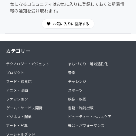
気になるコミュニティはお気に入りに登録しておくと新着情
親子料理部事務局公式LINE
報の通知を受け取れます。
https://lin.ee/GnmnXQs
＜この特典を選ぶ＞をタップすると参加手続きに進めま
お気に入りに登録する
す。
カテゴリー
テクノロジー・ガジェット
まちづくり・地域活性化
プロダクト
音楽
フード・飲食店
チャレンジ
アニメ・漫画
スポーツ
ファッション
映像・映画
ゲーム・サービス開発
書籍・雑誌出版
ビジネス・起業
ビューティー・ヘルスケア
アート・写真
舞台・パフォーマンス
ソーシャルグッド