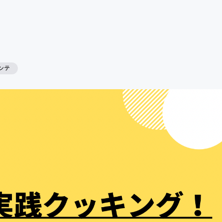
CAMPFIRE for Social Good
CAMPFIRE Creation
ンテ