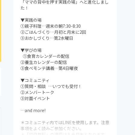
「ママの背中を押す実践の場」へと進化しまし
た！
▼実践の場
①親子料理…週末の朝7:30-8:30
②ごはんづくり…月初と月末に2回
③おかしづくり…第2水曜日
▼学びの場
①食育カレンダーの配信
②養生カレンダーの配信
③食べモンテ講義…第4日曜夜
▼コミュニティ
①質問・相談 …いつでも受付！
②メンバートーク
③対面イベント
…and more!
＊コミュニティ内ではLINEを使用します。注意
事項をよく読みご参加ください。
＊「初月無料」の適用は入会月末となります。