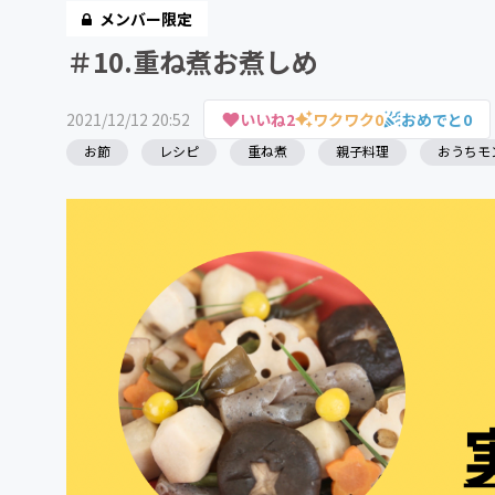
メンバー限定
＃10.重ね煮お煮しめ
2021/12/12 20:52
いいね
2
ワクワク
0
おめでと
0
お節
レシピ
重ね煮
親子料理
おうちモ