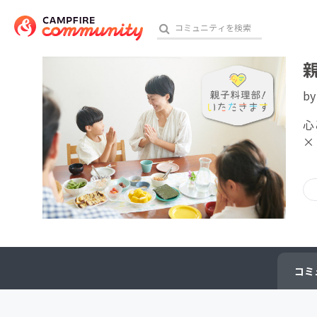
b
おす
心
×
アート・写真
テクノロジー・ガジェット
映像・映画
ビジネス・起業
コミ
チャレンジ