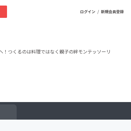
/
求
ログイン
新規会員登録
ニティ
へ！つくるのは料理ではなく親子の絆モンテッソーリ
プロダクト
ファッション
スポーツ
ケア
まちづくり・地域活性化
ー