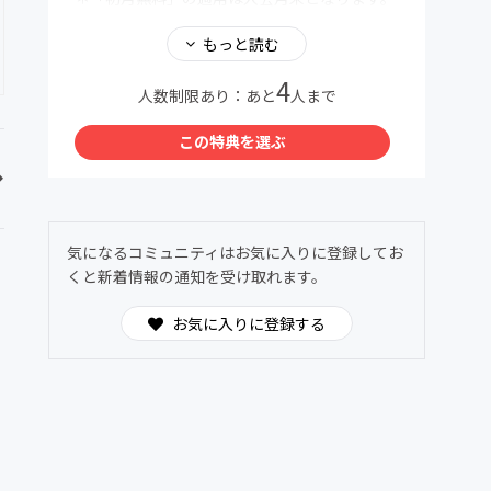
翌月1日より会費が発生いたします。
＊不明点は親子料理部事務局までお気軽にお問
もっと読む
い合わせください
4
親子料理部事務局公式LINE
人数制限あり：あと
人まで
https://lin.ee/GnmnXQs
この特典を選ぶ
＜この特典を選ぶ＞をタップすると参加手続き
に進めます。
気になるコミュニティはお気に入りに登録してお
くと新着情報の通知を受け取れます。
お気に入りに登録する