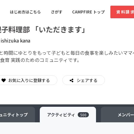
はじめ方はこちら
さがす
CAMPFIRE トップ
資料請
親子料理部 「いただきます」
y
ishizuka kana
すめのコミュニティ
人気のコミュニティ
新着のコミュ
と時間にゆとりをもって子どもと毎日の食事を楽しみたいママ
 食育 実践のためのコミュニティです。
音楽
舞台・パフォーマンス
お気に入りに登録する
シェアする
ゲーム・サービス開発
フード・飲食店
書籍・雑誌出版
アニメ・漫画
ソーシャルグッド
ビューティー・ヘルス
ュニティ
トップ
アクティビティ
メンバ
500