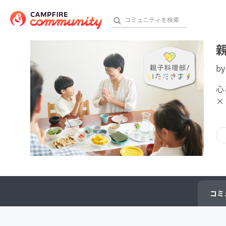
b
おす
心
×
アート・写真
テクノロジー・ガジェット
映像・映画
ビジネス・起業
コミ
チャレンジ