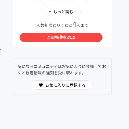
翌月1日より会費が発生いたします。
＊不明点は親子料理部事務局までお気軽にお問
もっと読む
い合わせください
4
親子料理部事務局公式LINE
人数制限あり：あと
人まで
https://lin.ee/GnmnXQs
この特典を選ぶ
＜この特典を選ぶ＞をタップすると参加手続き
に進めます。
気になるコミュニティはお気に入りに登録してお
くと新着情報の通知を受け取れます。
お気に入りに登録する