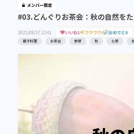
メンバー限定
#03.どんぐりお茶会：秋の自然を
2021/09/27 12:41
いいね
1
ワクワク
0
おめでと
0
親子料理
お茶会
野草
秋
七草