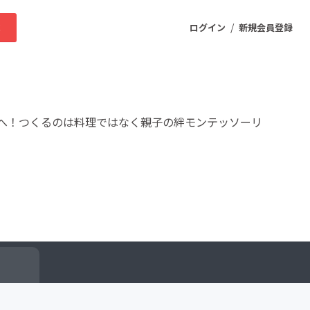
/
求
ログイン
新規会員登録
ニティ
へ！つくるのは料理ではなく親子の絆モンテッソーリ
プロダクト
ファッション
スポーツ
ケア
まちづくり・地域活性化
ー