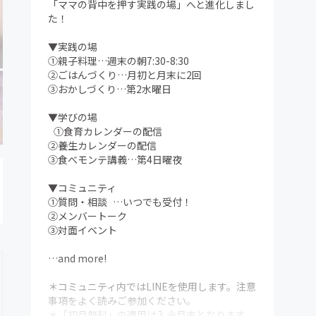
「ママの背中を押す実践の場」へと進化しまし
た！
▼実践の場
①親子料理…週末の朝7:30-8:30
②ごはんづくり…月初と月末に2回
③おかしづくり…第2水曜日
▼学びの場
①食育カレンダーの配信
②養生カレンダーの配信
③食べモンテ講義…第4日曜夜
▼コミュニティ
①質問・相談 …いつでも受付！
②メンバートーク
③対面イベント
…and more!
＊コミュニティ内ではLINEを使用します。注意
事項をよく読みご参加ください。
＊「初月無料」の適用は入会月末となります。