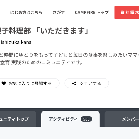
はじめ方はこちら
さがす
CAMPFIRE トップ
資料請
親子料理部 「いただきます」
y
ishizuka kana
すめのコミュニティ
人気のコミュニティ
新着のコミュ
と時間にゆとりをもって子どもと毎日の食事を楽しみたいママ
 食育 実践のためのコミュニティです。
音楽
舞台・パフォーマンス
お気に入りに登録する
シェアする
ゲーム・サービス開発
フード・飲食店
書籍・雑誌出版
アニメ・漫画
ソーシャルグッド
ビューティー・ヘルス
ュニティ
トップ
アクティビティ
メンバ
500