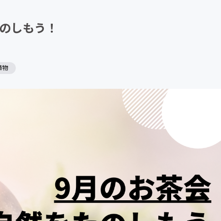
CAMPFIRE for Social Good
CAMPFIRE Creation
たのしもう！
植物