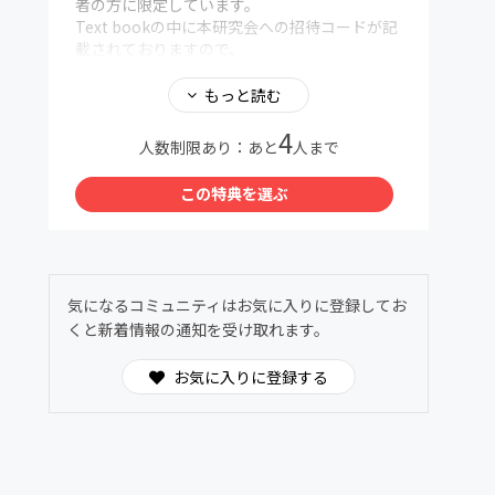
者の方に限定しています。
Text bookの中に本研究会への招待コードが記
載されておりますので、
入会の際は招待コードのご提示を必ずお願い致
します。
もっと読む
招待コードは決済後にご提出していただくアン
4
ケート内にご入力お願い申し上げます。
人数制限あり：あと
人まで
テキスト最終ページに本研究会へ申し込むため
の招待コードが記載されております。参加には
この特典を選ぶ
その招待コードが必須です。先にお買い求めの
上、当研究会へ入会をお願いします。
※１. 最終ページに招待コードがない方はテキ
ストのバージョンが古い可能性があります。
気になるコミュニティはお気に入りに登録してお
その場合、最新のものをダウンロードしていた
くと新着情報の通知を受け取れます。
だくようお願い申し上げます。
最新版のダウンロードはテキスト購入ページか
お気に入りに登録する
ら行うことが可能です。
※２.テキスト未購入の状態で誤って登録した場
合、ご返金の手続きができませんのでご注意く
ださい。