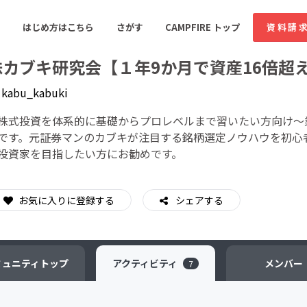
はじめ方はこちら
さがす
CAMPFIRE トップ
資料請
株カブキ研究会【１年9か月で資産16倍超
y
kabu_kabuki
すめのコミュニティ
人気のコミュニティ
新着のコミュ
株式投資を体系的に基礎からプロレベルまで習いたい方向け～
です。元証券マンのカブキが注目する銘柄選定ノウハウを初心者
投資家を目指したい方にお勧めです。
音楽
舞台・パフォーマンス
ゲーム・サービス開発
フード・飲食店
お気に入りに登録する
シェアする
書籍・雑誌出版
アニメ・漫画
ソーシャルグッド
ビューティー・ヘルス
ミュニティ
トップ
アクティビティ
メンバー
7