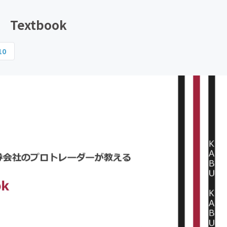
CAMPFIRE for Social Good
CAMPFIRE Creation
extbook
10