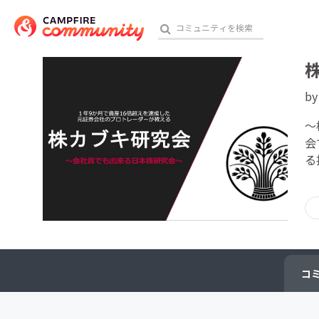
b
おす
～
会
る
アート・写真
テクノロジー・ガジェット
映像・映画
ビジネス・起業
コ
チャレンジ