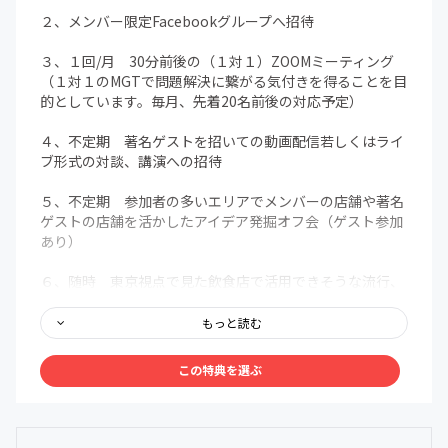
２、メンバー限定Facebookグループへ招待
３、１回/月 30分前後の（１対１）ZOOMミーティング
（１対１のMGTで問題解決に繋がる気付きを得ることを目
的としています。毎月、先着20名前後の対応予定）
４、不定期 著名ゲストを招いての動画配信若しくはライ
ブ形式の対談、講演への招待
５、不定期 参加者の多いエリアでメンバーの店舗や著名
ゲストの店舗を活かしたアイデア発掘オフ会（ゲスト参加
あり）
６、随時 東京視点で見た飲食店で活用できそうな流行、
今後ブレイクしそうなコンテンツ、面白い取り組みの提供
もっと読む
７、随時 メンバー内ビジネスマッチング
※当コミュニティを利用して、雇用契約の締結
この特典を選ぶ
を目的として、求人情報
または求職者情報を他ユーザーに提供する行
為は行いません。
また、メンバーによる同様の行為も禁止とさ