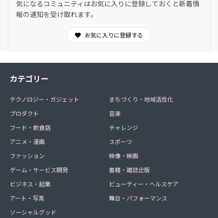
気になるコミュニティはお気に入りに登録しておくと新着情
せて頂きます。
報の通知を受け取れます。
８、随時 地域共創を目的としたメンバー同士のクラウド
ファンディング企画
お気に入りに登録する
９、随時 販促物の添削サービス
カテゴリー
テクノロジー・ガジェット
まちづくり・地域活性化
プロダクト
音楽
フード・飲食店
チャレンジ
アニメ・漫画
スポーツ
ファッション
映像・映画
ゲーム・サービス開発
書籍・雑誌出版
ビジネス・起業
ビューティー・ヘルスケア
アート・写真
舞台・パフォーマンス
ソーシャルグッド