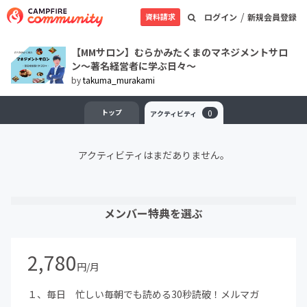
/
資料請求
ログイン
新規会員登録
【MMサロン】むらかみたくまのマネジメントサロ
ン～著名経営者に学ぶ日々～
by
takuma_murakami
トップ
0
アクティビティ
アクティビティはまだありません。
メンバー特典を選ぶ
2,780
円/月
１、毎日 忙しい毎朝でも読める30秒読破！メルマガ