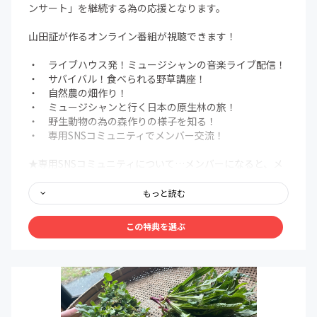
ンサート」を継続する為の応援となります。
山田証が作るオンライン番組が視聴できます！
・ ライブハウス発！ミュージシャンの音楽ライブ配信！
・ サバイバル！食べられる野草講座！
・ 自然農の畑作り！
・ ミュージシャンと行く日本の原生林の旅！
・ 野生動物の為の森作りの様子を知る！
・ 専用SNSコミュニティでメンバー交流！
★専用SNSコミュニティについて…メンバーになると、メ
ンバー専用のFacebookグループにご招待します。そちら
で、オンライン番組や視聴方法の紹介、メンバーとの交流
もっと読む
を楽しむことができます。
この特典を選ぶ
★オンライン番組について…オンライン番組はプロジェク
トの進行に応じて、月に1～2回ほど上記のどれかのテーマ
で配信されます。その月に行われるものは、いくつでも配
信を観ることができます。配信は主にYouTube「森の歌
会」で行っています。