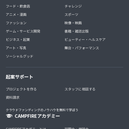
なた自身。
フード・飲食店
チャレンジ
アニメ・漫画
スポーツ
森のうた処方箋は、歌があなたの心に寄り添っていけるよ
うに作る、あなただけの歌です。
ファッション
映像・映画
ゲーム・サービス開発
書籍・雑誌出版
★出来上がった楽曲が送られます。
ビジネス・起業
ビューティー・ヘルスケア
その後作曲を行い、後日簡易レコーディングして楽曲に仕
アート・写真
舞台・パフォーマンス
上げ、CD-Rに焼いてお送りします。
毎月違う歌を贈らせていただきます。
ソーシャルグッド
【日時】毎月のオンラインの日時をその都度、連絡を取り
合って話し合います。オンラインでのお話の時間は60分程
起案サポート
度まで。
プロジェクトを作る
スタッフに相談する
【料金】：1回（ひと月）につき、50000円（税込）
（作曲の為のカウンセリング、作詞、作曲代、レコーディ
資料請求
ングなどのＣＤ作成費用を含みます）
クラウドファンディングのノウハウを無料で学ぼう
【処方箋ＣＤについて】
CAMPFIREアカデミー
原則、森のシンガーソングライターのアコースティック弾
CAMPFIREアカデミーとは
説明会・相談会