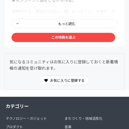
世間話でも、普段のお悩み、嬉しかったこと、大変だった
こともたくさんお話してみましょう。
もっと読む
そんなやりとりから、あなたの為の歌詞を作成していきま
す。
この特典を選ぶ
★なぜ森のうた処方箋という名前なの？
あなたから出てきた言葉は、その時のあなたに必要があっ
気になるコミュニティはお気に入りに登録しておくと新着情
て出てくるものだと思います。
報の通知を受け取れます。
医者があなたの体の状態を確かめるように
お気に入りに登録する
歌を作る時も、あなたの中から出てきたことを、自分で手
に取ってみることから始まります。
処方箋とは、安心して日常を送る為に医者が選ぶ薬。そし
カテゴリー
て薬とは体を治すものではなく、不調を感じないように手
助けする為のものだと思います。
テクノロジー・ガジェット
まちづくり・地域活性化
体を治すのも、心をあるべき姿に戻すのも、薬ではなくあ
プロダクト
音楽