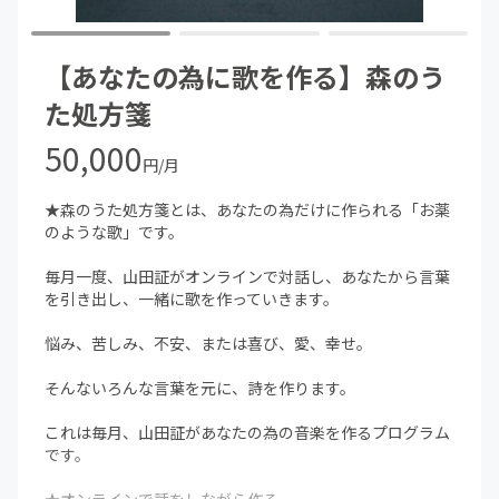
ミュージシャンと共に様々な日本の森を旅するワークショ
ップに招待します（イベント参加には別途料金がかかりま
す）。
【あなたの為に歌を作る】森のう
お名前、ご住所、電話番号、メールアドレスをご記入の
た処方箋
上、お申し込みください。
50,000
※ 写真はイメージです。
円/月
※ 原材料及び添加物等の食品表示はお届け商品のラベル
に表記されます。
★森のうた処方箋とは、あなたの為だけに作られる「お薬
※ この特典内容には、オンライン会員の特典内容も含ま
のような歌」です。
れています。
毎月一度、山田証がオンラインで対話し、あなたから言葉
を引き出し、一緒に歌を作っていきます。
悩み、苦しみ、不安、または喜び、愛、幸せ。
そんないろんな言葉を元に、詩を作ります。
これは毎月、山田証があなたの為の音楽を作るプログラム
です。
★オンラインで話をしながら作る。