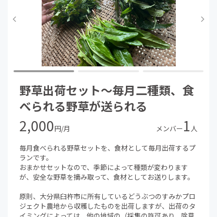
（オンライン番組の詳細）
ライブハウス発！ミュージシャンの音楽ライブ配信！…ラ
イブハウスのハイクオリティな音響で楽しめる山田証や他
メンバーの配信ライブを視聴できます。現在は屋外イベン
トが多く、イベントの様子をリアルタイム配信するなどの
形が多いです。
サバイバル！食べられる野草講座！…耕作放棄地に生える
野草出荷セット～毎月二種類、食
自然の恵み。その季節食べられる野草の見分け方と調理方
法をオンラインでお届けします。現在は会員数が少数であ
べられる野草が送られる
ることから、YouTube「森の歌会」にて一般公開の形で行
われています。
2,000
1
円/月
メンバー
人
自然農の畑作り！…耕作放棄地を自然農の畑に変えていく
チャレンジをオンラインでお届けします。自然との暮らし
毎月食べられる野草セットを、食材として毎月出荷するプ
方も配信しています。
ランです。
おまかせセットなので、季節によって種類が変わります
ミュージシャンと行く日本の原生林の旅！…野生動物の為
が、安全な野草を摘み取って、食材としてお送りします。
の森作りの学びの為に、ミュージシャン達が行く、日本の
美しい森の様子を、できる限り現地から配信します。
原則、大分県臼杵市に所有しているどうぶつのすみかプロ
ジェクト農地から収穫したものを出荷しますが、出荷のタ
野生動物の為の森作りの様子！…スギやヒノキなどの放置
イミングによっては、他の地域の（採集の許可あり、除草