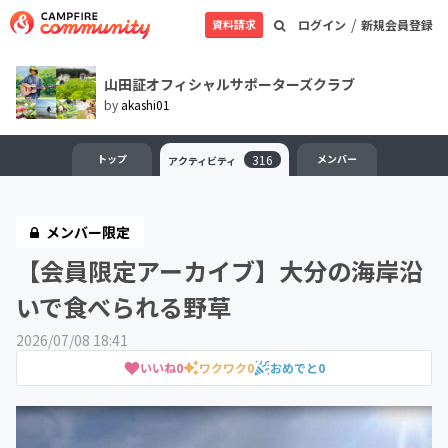
/
資料請求
ログイン
新規会員登録
山田証オフィシャルサポーターズクラブ
by
akashi01
トップ
316
メンバー
アクティビティ
メンバー限定
【会員限定アーカイブ】大分の海岸沿
いで食べられる野草
2026/07/08 18:41
いいね
0
ワクワク
0
おめでと
0