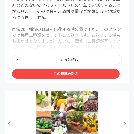
された人工林を、現地の人達や森林組合の皆さんと一緒に
剤などのない安全なフィールド）の野草でお送りすること
野生動物の住める森に変えていく様子をオンラインで配信
があります。その場合も、放射線量などが気になる地域か
します。
らは収穫しません。
画像は三種類の野草を出荷する時の量ですが、このプラン
では毎月二種類をセレクトして送ります。お送りする量も
おまかせとなりますが、だいたい画像（三種類が写ってい
る）の中の二種類くらいの量をイメージしていただけたら
と思います。
もっと読む
季節によって、採れる野草の量が極端に少ない月や、暑さ
で野草が発送に耐えられない時期もあります。その場合は
この特典を選ぶ
発送を見送り、別の季節に多めに入れるなどして調整して
いきます。メンバーへのアクティビティやSNSグループ等
で進捗をお知らせします。
土付き、根付きでお送りする場合もございますので、よく
洗って根っこは落として調理して下さい。
【内容】(2月収穫の一例です)
セイタカアワダチソウ、ヤエムグラ、スイバ、ヒメジョオ