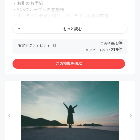
・お礼のお手紙
【保管方法】
・SNSグループへの参加権
・オンライン会員と同じ、オンライン番組視聴権
食べ切れない分の保管は、根っこや根元の部分を水に浸け
ておきます。
その他、月によってグッズの内容はチョイスされます。
もっと読む
葉物なので早めにお召し上がりください。
「（一社）森と暮らす東京」の東京の森の木のグッズ
1件
【発売元】 森のみちくさ屋(大分県臼杵市大字中臼杵
この特典:
限定アクティビティ
「NPO法人三色すみれ」のお漬物など大分県臼杵市の食文
219件
1071番地)
メンバーすべて:
化伝統食品
「FROGS」栃木県栃木市の（栽培期間中）無農薬・無化学
この特典を選ぶ
肥料野菜
などなど…森のシンガーソングライターが旅先でお世話に
なっているいろんな団体からもお土産も！
気に入ったグッズがあれば、個別注文も承れます。
その他、プロジェクトの進捗が分かり、支援者同士で交流
できるSNSグループに招待します。
各地で配信するプロジェクトのオンライン番組を視聴でき
ます。
実際に森作り、畑作りに参加するリアルイベントに招待し
ます（イベント参加には別途料金がかかります）。