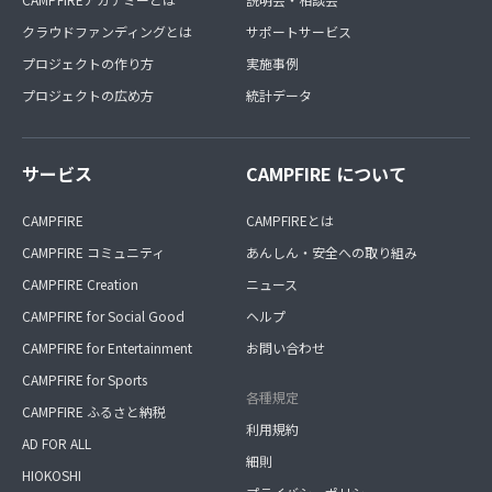
き語りによる簡易収録、ＣＤ－Ｒでのお渡しとなります。
盤面デザインなどはありません。
クラウドファンディングとは
サポートサービス
最終的なメロディや歌詞、その他仕上がりについても、原
プロジェクトの作り方
実施事例
則お任せとなりますが、ご要望通りに作りたい場合には別
料金にて相談できます。
プロジェクトの広め方
統計データ
★このメンバー特典は高額となりますので、ご予算に応じ
て無理のないよう、必要な時だけご加入いただくことをお
サービス
CAMPFIRE について
勧めします。
CAMPFIRE
CAMPFIREとは
CAMPFIRE コミュニティ
あんしん・安全への取り組み
CAMPFIRE Creation
ニュース
CAMPFIRE for Social Good
ヘルプ
CAMPFIRE for Entertainment
お問い合わせ
CAMPFIRE for Sports
各種規定
CAMPFIRE ふるさと納税
利用規約
AD FOR ALL
細則
HIOKOSHI