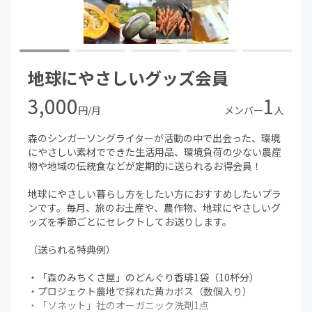
ン、ノビル
（この中から食べられる野草2種類をセレクトします）
【2月の野草の召し上がり方(例)】
地球にやさしいグッズ会員
香味を楽しめる、セイタカアワダチソウ、ヒメジョオン
は、天ぷらや肉料理や油料理と相性が良いです。
3,000
1
ノビルは、ニラと同じ使い方ができるので、卵とじや炒め
円/月
メンバー
人
物に入れても良いですね。
スイバは、生でも酸っぱくて美味しいので、そのままサラ
森のシンガーソングライターが活動の中で出会った、環境
ダに散らすのがおすすめ。シュウ酸が含まれているので、
にやさしい素材でできた生活用品、環境負荷の少ない農産
食べ過ぎにご注意ください。
物や地域の伝統食などが定期的に送られるお得会員！
ヤエムグラは柔らかくてどんな風に料理しても食べやすい
ので、煮物炒め物何でもござれ！
地球にやさしい暮らし方をしたい方におすすめしたいプラ
ンです。毎月、旅のお土産や、農作物、地球にやさしいグ
※ お送りする野草の簡単な使い方、注意点を記載した用紙
ッズを季節ごとにセレクトしてお送りします。
も同封します。
（送られる特典例）
【発送方法】送料は金額に含まれております。
・「森のみちくさ屋」のどんぐり香琲1袋（10杯分）
ヤマト便60サイズ（基本的には常温でお送りしますが、季
・プロジェクト農地で採れた黄カボス（数個入り）
節によって冷蔵便でお届けすることもあります）
・「ソネット」社のオーガニック洗剤1点