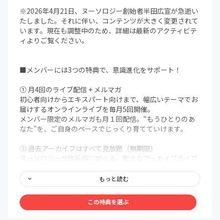
※2026年4月21日、ヌーソロジー創始者半田広宣が急逝い
たしました。それに伴い、コンテンツが大きく変更されて
います。現在も調整中のため、詳細は最新のアクティビテ
ィよりご覧ください。
■メンバーには3つの特典で、意識進化をサポート！
① 月4回のライブ配信 + メルマガ
初心者向けからエキスパート向けまで、幅広いテーマでお
届けするオンラインライブを毎月5回開催。
メンバー限定のメルマガも月１回配信。“もうひとりのあ
なた”を、ご自身のペースでじっくり育てていけます。
② 過去アーカイブはすべて見放題（無期限）
ヌーソロジーが体系的に学べる、膨大なアーカイブライブ
ラリを無期限で解放。まるで百科事典のように、いつで
も、どこでも、自分の好きなタイミングでアクセスできま
もっと読む
す。
この特典を選ぶ
③ メンバー限定Discordコミュニティ
メンバー同士で、深く、安心して語り合える場を用意しま