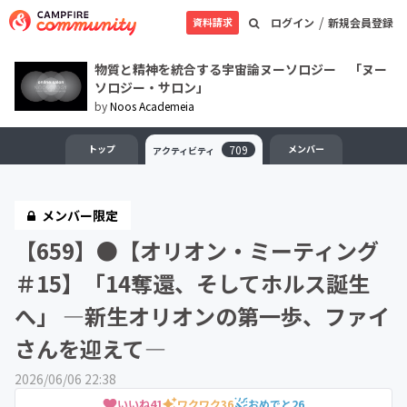
/
資料請求
ログイン
新規会員登録
物質と精神を統合する宇宙論ヌーソロジー 「ヌー
ソロジー・サロン」
by
Noos Academeia
トップ
709
メンバー
アクティビティ
メンバー限定
【659】●【オリオン・ミーティング
＃15】「14奪還、そしてホルス誕生
へ」 ―新生オリオンの第一歩、ファイ
さんを迎えて—
2026/06/06 22:38
いいね
41
ワクワク
36
おめでと
26