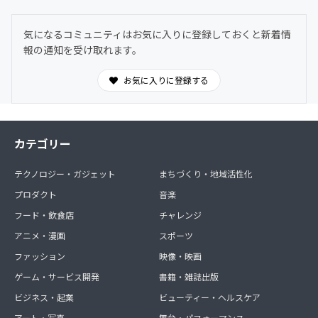
した。ヌーソロジーの世界観に共鳴する仲間たちが集う24
時間オープンの対話空間。
気になるコミュニティはお気に入りに登録しておくと新着情
わからないことは気軽に質問OK。日常的に気づきや学び
報の通知を受け取れます。
を共有できます。
お気に入りに登録する
カテゴリー
テクノロジー・ガジェット
まちづくり・地域活性化
プロダクト
音楽
フード・飲食店
チャレンジ
アニメ・漫画
スポーツ
ファッション
映像・映画
ゲーム・サービス開発
書籍・雑誌出版
ビジネス・起業
ビューティー・ヘルスケア
アート・写真
舞台・パフォーマンス