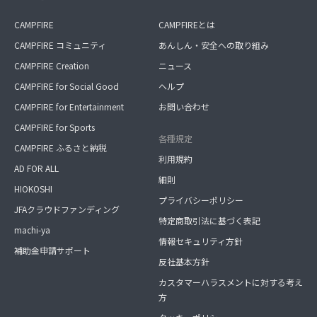
CAMPFIRE
CAMPFIREとは
CAMPFIRE コミュニティ
あんしん・安全への取り組み
CAMPFIRE Creation
ニュース
CAMPFIRE for Social Good
ヘルプ
CAMPFIRE for Entertainment
お問い合わせ
CAMPFIRE for Sports
各種規定
CAMPFIRE ふるさと納税
利用規約
AD FOR ALL
細則
HIOKOSHI
プライバシーポリシー
JFAクラウドファンディング
特定商取引法に基づく表記
machi-ya
情報セキュリティ方針
補助金申請サポート
反社基本方針
カスタマーハラスメントに対する考え
方