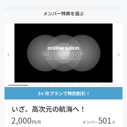
メンバー特典を選ぶ
3ヶ月プランで特別割引！
いざ、高次元の航海へ！
2,000
501
円/月
メンバー
人