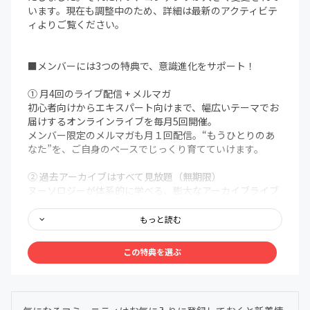
います。現在も調整中のため、詳細は最新のアクティビテ
ィよりご覧ください。
■メンバーには3つの特典で、意識進化をサポート！
① 月4回のライブ配信 + メルマガ
初心者向けからエキスパート向けまで、幅広いテーマでお
届けするオンラインライブを毎月5回開催。
メンバー限定のメルマガも月１回配信。“もうひとりのあ
なた”を、ご自身のペースでじっくり育てていけます。
② 過去アーカイブはすべて見放題（無期限）
ヌーソロジーが体系的に学べる、膨大なアーカイブライブ
ラリを無期限で解放。まるで百科事典のように、いつで
も、どこでも、自分の好きなタイミングでアクセスできま
もっと読む
す。
この特典を選ぶ
③ メンバー限定Discordコミュニティ
メンバー同士で、深く、安心して語り合える場を用意しま
した。ヌーソロジーの世界観に共鳴する仲間たちが集う24
時間オープンの対話空間。