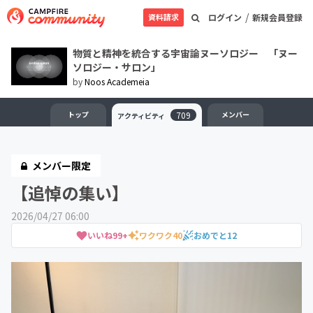
/
資料請求
ログイン
新規会員登録
物質と精神を統合する宇宙論ヌーソロジー 「ヌー
ソロジー・サロン」
by
Noos Academeia
トップ
709
メンバー
アクティビティ
メンバー限定
【追悼の集い】
2026/04/27 06:00
いいね
99+
ワクワク
40
おめでと
12