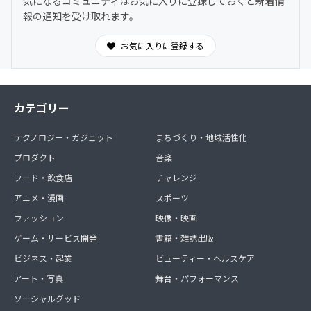
気になるコミュニティはお気に入りに登録しておくと新着情
わからないことは気軽に質問OK。日常的に気づきや学び
報の通知を受け取れます。
を共有できます。
お気に入りに登録する
カテゴリー
テクノロジー・ガジェット
まちづくり・地域活性化
プロダクト
音楽
フード・飲食店
チャレンジ
アニメ・漫画
スポーツ
ファッション
映像・映画
ゲーム・サービス開発
書籍・雑誌出版
ビジネス・起業
ビューティー・ヘルスケア
アート・写真
舞台・パフォーマンス
ソーシャルグッド