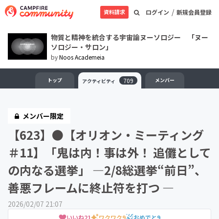
/
資料請求
ログイン
新規会員登録
物質と精神を統合する宇宙論ヌーソロジー 「ヌー
ソロジー・サロン」
by
Noos Academeia
トップ
709
メンバー
アクティビティ
メンバー限定
【623】●【オリオン・ミーティング
＃11】「鬼は内！事は外！ 追儺として
の内なる選挙」 ―2/8総選挙“前日”、
善悪フレームに終止符を打つ ―
2026/02/07 21:07
いいね
21
ワクワク
9
おめでと
9