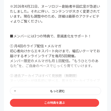
※2026年4月21日、ヌーソロジー創始者半田広宣が急逝い
たしました。それに伴い、コンテンツが大きく変更されて
います。現在も調整中のため、詳細は最新のアクティビテ
ィよりご覧ください。
■メンバーには3つの特典で、意識進化をサポート！
① 月4回のライブ配信 + メルマガ
初心者向けからエキスパート向けまで、幅広いテーマでお
届けするオンラインライブを毎月5回開催。
メンバー限定のメルマガも月１回配信。“もうひとりのあ
なた”を、ご自身のペースでじっくり育てていけます。
② 過去アーカイブはすべて見放題（無期限）
ヌーソロジーが体系的に学べる、膨大なアーカイブライブ
ラリを無期限で解放。まるで百科事典のように、いつで
も、どこでも、自分の好きなタイミングでアクセスできま
もっと読む
す。
この特典を選ぶ
③ メンバー限定Discordコミュニティ
メンバー同士で、深く、安心して語り合える場を用意しま